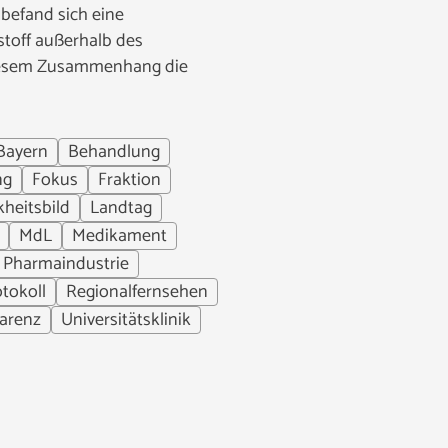
 befand sich eine
toff außerhalb des
diesem Zusammenhang die
Bayern
Behandlung
ng
Fokus
Fraktion
heitsbild
Landtag
MdL
Medikament
Pharmaindustrie
tokoll
Regionalfernsehen
arenz
Universitätsklinik