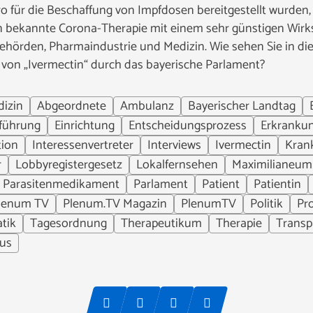
 für die Beschaffung von Impfdosen bereitgestellt wurden,
 bekannte Corona-Therapie mit einem sehr günstigen Wirks
ehörden, Pharmaindustrie und Medizin. Wie sehen Sie in 
von „Ivermectin“ durch das bayerische Parlament?
izin
Abgeordnete
Ambulanz
Bayerischer Landtag
führung
Einrichtung
Entscheidungsprozess
Erkranku
tion
Interessenvertreter
Interviews
Ivermectin
Krank
r
Lobbyregistergesetz
Lokalfernsehen
Maximilianeum
Parasitenmedikament
Parlament
Patient
Patientin
lenum TV
Plenum.TV Magazin
PlenumTV
Politik
Pro
tik
Tagesordnung
Therapeutikum
Therapie
Transp
rus