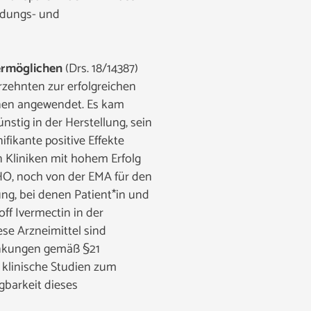
ildungs- und
ermöglichen
(Drs. 18/14387)
rzehnten zur erfolgreichen
onen angewendet. Es kam
nstig in der Herstellung, sein
fikante positive Effekte
n Kliniken mit hohem Erfolg
WHO, noch von der EMA für den
ng, bei denen Patient*in und
ff Ivermectin in der
ese Arzneimittel sind
rankungen gemäß §21
e klinische Studien zum
gbarkeit dieses