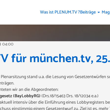
Was ist PLENUM.TV ?
Beiträge
Mag
arrow_drop_down
04:00
line
für münchen.tv, 25. 
 Plenarsitzung stand u.a. die Lesung von Gesetzentwürfen s
nträgen.
chteten wir an die Abgeordneten:
ergesetz (BayLobbyRG)
(Drs.18/15463 Drs. 18/12034 e.a.)
ktuell intensiv über die Einführung eines Lobbyregisters ber
huss einstimmig einem Gesetzentwurf zu. Ziel ist es, mehr