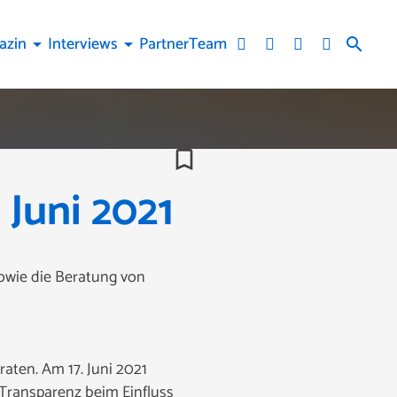
azin
Interviews
Partner
Team
arrow_drop_down
arrow_drop_down
search
bookmark_border
Juni 2021
owie die Beratung von
aten. Am 17. Juni 2021
 Transparenz beim Einfluss