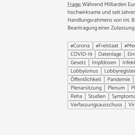
Frage:
Während Milliarden Euro
hochwirksame und seit Jahren
Handlungsrahmens von int. B
Beantragung einer Zulassung 
#Corona
#Freistaat
#Med
COVID-19
Datenlage
Ein
Gesetz
Impfdosen
Infek
Lobbyismus
Lobbyregiste
Öffentlichkeit
Pandemie
Plenarsitzung
Plenum
P
Reha
Studien
Symptoma
Verfassungsausschuss
Vi