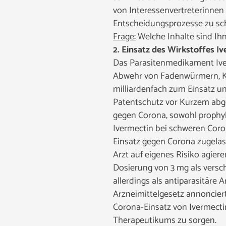
von Interessenvertreterinnen
Entscheidungsprozesse zu sch
Frage:
Welche Inhalte sind Ih
2. Einsatz des Wirkstoffes 
Das Parasitenmedikament Iverm
Abwehr von Fadenwürmern, Kr
milliardenfach zum Einsatz und
Patentschutz vor Kurzem abgel
gegen Corona, sowohl prophyla
Ivermectin bei schweren Coro
Einsatz gegen Corona zugelas
Arzt auf eigenes Risiko agier
Dosierung von 3 mg als versch
allerdings als antiparasitäre
Arzneimittelgesetz annonciert
Corona-Einsatz von Ivermecti
Therapeutikums zu sorgen.