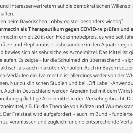
 und Interessenvertretern auf die demokratischen Willensb
affen.
nen beim Bayerischen Lobbyregister besonders wichtig?
Ivermectin als Therapeutikum gegen COVID-19 prüfen und 
ectin erhielt 2015 den Medizinnobelpreis, es wird seit Jah
ätze und Elephantitis – insbesondere in den Äquatorregi
 bewies sich als sehr sicheres Arzneimittel. Das Mittel ist gü
aufen. Es zeigte – für die Schulmedizin überraschend – signi
ktisch, als auch in akuten Verläufen. Auch in Bayern setze
na-Verläufen ein. Ivermectin ist allerdings weder von der 
sen. Nur zu klinischen Studien und bei „Off Label“-Anwendu
en. Auch in Deutschland werden Arzneimittel mit dem Wirksto
reibungspflichtige Arzneimittel in den Verkehr gebracht. Di
 Arzneimittel, z.B. für die Therapie von Krätze und Wurmerk
. Der Freistaat wird aufgefordert – auch im Bund – fundiert
n zu veranlassen und zugleich für eine entsprechende Verfü