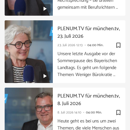
Rechtsprechung – sie urteilen
gemeinsam mit Berufsrichtern …
PLENUM.TV für münchen.tv,
23. Juli 2026
bookmark_border
23. Juli 2026
12:13
04:00 Min.
Unsere letzte Ausgabe vor der
Sommerpause des Bayerischen
Landtags. Es geht um folgende
Themen: Weniger Bürokratie …
PLENUM.TV für münchen.tv,
8. Juli 2026
bookmark_border
8. Juli 2026
14:10
04:00 Min.
Heute geht es bei uns um zwei
Themen, die viele Menschen aus