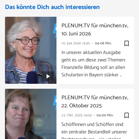
Das könnte Dich auch interessieren
PLENUM.TV für münchen.tv,
10. Juni 2026
bookmark_border
10. Juni 2026
13:30
04:08 Min.
In unserer aktuellen Ausgabe
geht es um diese zwei Themen:
Finanzielle Bildung soll an allen
Schularten in Bayern stärker …
PLENUM.TV für münchen.tv,
22. Oktober 2025
bookmark_border
22. Okt. 2025
14:04
04:00 Min.
Schöffinnen und Schöffen sind
ein zentraler Bestandteil unserer