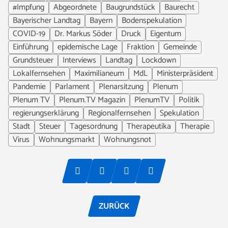
#Impfung
Abgeordnete
Baugrundstück
Baurecht
Bayerischer Landtag
Bayern
Bodenspekulation
COVID-19
Dr. Markus Söder
Druck
Eigentum
Einführung
epidemische Lage
Fraktion
Gemeinde
Grundsteuer
Interviews
Landtag
Lockdown
Lokalfernsehen
Maximilianeum
MdL
Ministerpräsident
Pandemie
Parlament
Plenarsitzung
Plenum
Plenum TV
Plenum.TV Magazin
PlenumTV
Politik
regierungserklärung
Regionalfernsehen
Spekulation
Stadt
Steuer
Tagesordnung
Therapeutika
Therapie
Virus
Wohnungsmarkt
Wohnungsnot
ZURÜCK