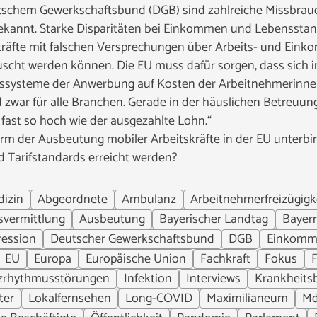
utschem Gewerkschaftsbund (DGB) sind zahlreiche Missbrau
bekannt. Starke Disparitäten bei Einkommen und Lebenssta
kräfte mit falschen Versprechungen über Arbeits- und Ein
scht werden können. Die EU muss dafür sorgen, dass sich in
ngssysteme der Anwerbung auf Kosten der Arbeitnehmerinn
 zwar für alle Branchen. Gerade in der häuslichen Betreuun
fast so hoch wie der ausgezahlte Lohn.“
m der Ausbeutung mobiler Arbeitskräfte in der EU unterbin
d Tarifstandards erreicht werden?
izin
Abgeordnete
Ambulanz
Arbeitnehmerfreizügigk
svermittlung
Ausbeutung
Bayerischer Landtag
Bayer
ession
Deutscher Gewerkschaftsbund
DGB
Einkomm
EU
Europa
Europäische Union
Fachkraft
Fokus
F
zrhythmusstörungen
Infektion
Interviews
Krankheitsb
ter
Lokalfernsehen
Long-COVID
Maximilianeum
M