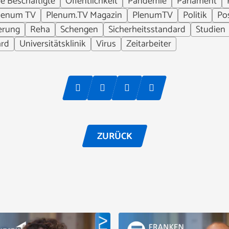
e Beschäftigte
Öffentlichkeit
Pandemie
Parlament
lenum TV
Plenum.TV Magazin
PlenumTV
Politik
Po
erung
Reha
Schengen
Sicherheitsstandard
Studien
ard
Universitätsklinik
Virus
Zeitarbeiter
ZURÜCK