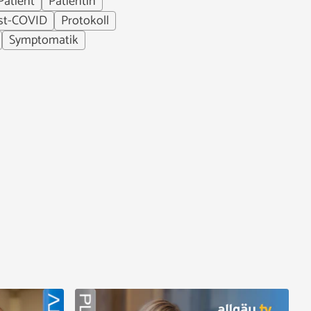
Patient
Patientin
st-COVID
Protokoll
Symptomatik