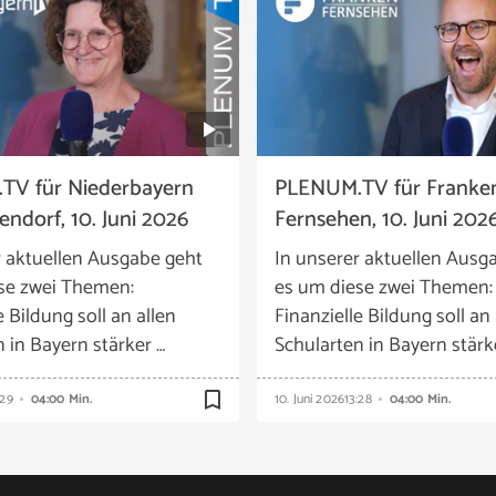
TV für Niederbayern
PLENUM.TV für Franke
ndorf, 10. Juni 2026
Fernsehen, 10. Juni 202
r aktuellen Ausgabe geht
In unserer aktuellen Ausg
se zwei Themen:
es um diese zwei Themen:
e Bildung soll an allen
Finanzielle Bildung soll an 
 in Bayern stärker …
Schularten in Bayern stärk
bookmark_border
:29
04:00 Min.
10. Juni 2026
13:28
04:00 Min.