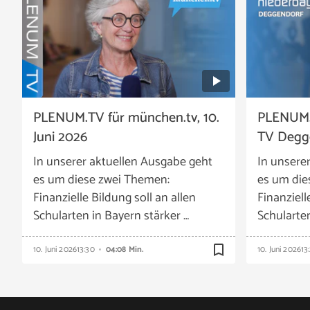
PLENUM.TV für münchen.tv, 10.
PLENUM.
Juni 2026
TV Degge
In unserer aktuellen Ausgabe geht
In unsere
es um diese zwei Themen:
es um die
Finanzielle Bildung soll an allen
Finanziell
Schularten in Bayern stärker …
Schularten
bookmark_border
10. Juni 2026
13:30
04:08 Min.
10. Juni 2026
13