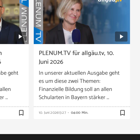
n
PLENUM.TV für allgäu.tv, 10.
6
Juni 2026
abe geht
In unserer aktuellen Ausgabe geht
es um diese zwei Themen:
allen
Finanzielle Bildung soll an allen
er …
Schularten in Bayern stärker …
bookmark_border
bookmark_border
10. Juni 2026
13:27
04:00 Min.