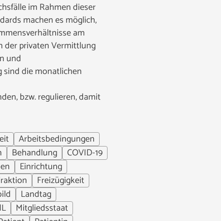
chsfälle im Rahmen dieser
ndards machen es möglich,
kommensverhältnisse am
 der privaten Vermittlung
en und
g sind die monatlichen
den, bzw. regulieren, damit
eit
Arbeitsbedingungen
n
Behandlung
COVID-19
en
Einrichtung
raktion
Freizügigkeit
ild
Landtag
dL
Mitgliedsstaat