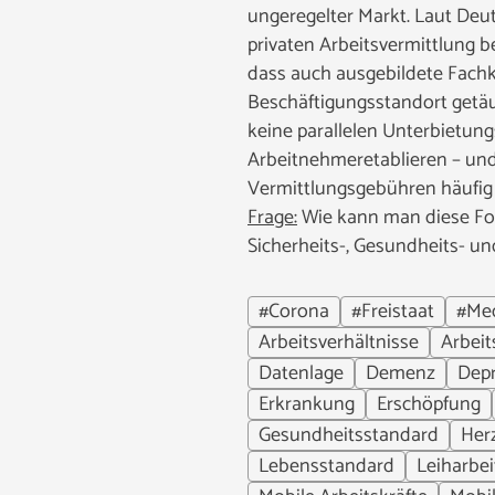
ungeregelter Markt. Laut De
privaten Arbeitsvermittlung 
dass auch ausgebildete Fach
Beschäftigungsstandort getäu
keine parallelen Unterbietu
Arbeitnehmeretablieren – und
Vermittlungsgebühren häufig 
Frage:
Wie kann man diese For
Sicherheits-, Gesundheits- un
#Corona
#Freistaat
#Med
Arbeitsverhältnisse
Arbeit
Datenlage
Demenz
Depr
Erkrankung
Erschöpfung
Gesundheitsstandard
Her
Lebensstandard
Leiharbei