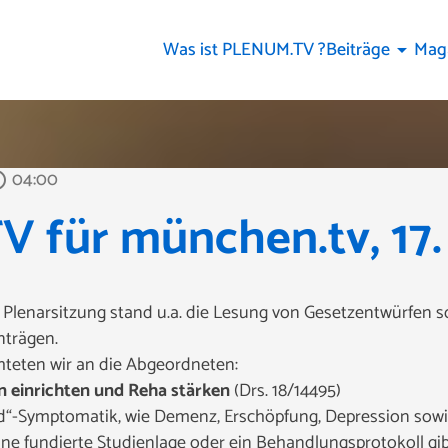
Was ist PLENUM.TV ?
Beiträge
Mag
arrow_drop_down
04:00
outline
für münchen.tv, 17. 
 Plenarsitzung stand u.a. die Lesung von Gesetzentwürfen s
nträgen.
chteten wir an die Abgeordneten:
 einrichten und Reha stärken
(Drs. 18/14495)
ovid“-Symptomatik, wie Demenz, Erschöpfung, Depression s
Eine fundierte Studienlage oder ein Behandlungsprotokoll gib