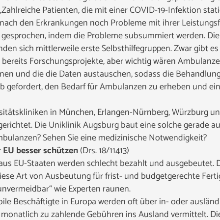
„Zahlreiche Patienten, die mit einer COVID-19-Infektion stat
ch den Erkrankungen noch Probleme mit ihrer Leistungsfäh
gesprochen, indem die Probleme subsummiert werden. Die D
den sich mittlerweile erste Selbsthilfegruppen. Zwar gibt es
n bereits Forschungsprojekte, aber wichtig wären Ambulanze
nen und die die Daten austauschen, sodass die Behandlung 
alb gefordert, den Bedarf für Ambulanzen zu erheben und ei
sitätskliniken in München, Erlangen-Nürnberg, Würzburg u
ichtet. Die Uniklinik Augsburg baut eine solche gerade au
ulanzen? Sehen Sie eine medizinische Notwendigkeit?
er EU besser schützen
(Drs. 18/11413)
 aus EU-Staaten werden schlecht bezahlt und ausgebeutet. Di
t diese Art von Ausbeutung für frist- und budgetgerechte Ferti
„unvermeidbar“ wie Experten raunen.
le Beschäftigte in Europa werden oft über in- oder ausländi
e monatlich zu zahlende Gebühren ins Ausland vermittelt. Di