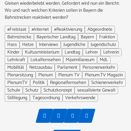
Gleisen wiederbelebt werden. Gefordert wird nun ein Bericht:
Wo und nach welchen Kriterien sollen in Bayern die
Bahnstrecken reaktiviert werden?
#Freistaat
#Internet
#Reaktivierung
Abgeordnete
Bahnstrecke
Bayerischer Landtag
Bayern
Fraktion
Hass
Hetze
Interviews
Jugendliche
Jugendschutz
Kinder
Kultusministerium
Landtag
Lehrer
Lehrerin
Lehrkraft
Lokalfernsehen
Maximilianeum
MdL
Mobilität
Netzausbau
Parlament
Personenverkehr
Plenarsitzung
Plenum
Plenum TV
Plenum.TV Magazin
PlenumTV
Politik
Regionalfernsehen
Schienenverkehr
Schule
Schutz
Schutzkonzept
sexualisierte Gewalt
Stilllegung
Tagesordnung
Verkehrswende