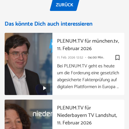
ZURÜCK
Das könnte Dich auch interessieren
PLENUM.TV für münchen.tv,
11. Februar 2026
bookmark_border
11. Feb. 2026
12:52
04:00 Min.
Bei PLENUM.TV geht es heute
um die Forderung eine gesetzlich
abgesicherte Faktenprüfung auf
digitalen Plattformen in Europa …
PLENUM.TV für
Niederbayern TV Landshut,
11. Februar 2026