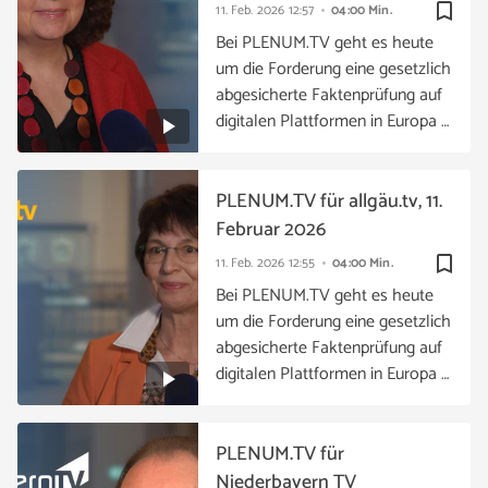
bookmark_border
11. Feb. 2026
12:57
04:00 Min.
Bei PLENUM.TV geht es heute
um die Forderung eine gesetzlich
abgesicherte Faktenprüfung auf
digitalen Plattformen in Europa …
PLENUM.TV für allgäu.tv, 11.
Februar 2026
bookmark_border
11. Feb. 2026
12:55
04:00 Min.
Bei PLENUM.TV geht es heute
um die Forderung eine gesetzlich
abgesicherte Faktenprüfung auf
digitalen Plattformen in Europa …
PLENUM.TV für
Niederbayern TV