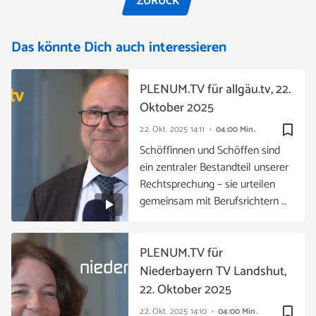
ZURÜCK
Das könnte Dich auch interessieren
PLENUM.TV für allgäu.tv, 22.
Oktober 2025
bookmark_border
22. Okt. 2025
14:11
04:00 Min.
Schöffinnen und Schöffen sind
ein zentraler Bestandteil unserer
Rechtsprechung – sie urteilen
gemeinsam mit Berufsrichtern …
PLENUM.TV für
Niederbayern TV Landshut,
22. Oktober 2025
bookmark_border
22. Okt. 2025
14:10
04:00 Min.