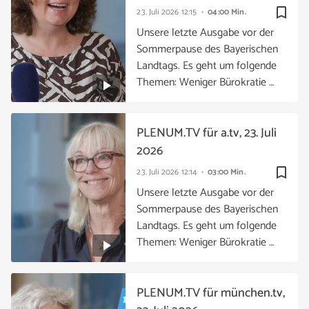
bookmark_border
23. Juli 2026
12:15
04:00 Min.
Unsere letzte Ausgabe vor der
Sommerpause des Bayerischen
Landtags. Es geht um folgende
Themen: Weniger Bürokratie …
PLENUM.TV für a.tv, 23. Juli
2026
bookmark_border
23. Juli 2026
12:14
03:00 Min.
Unsere letzte Ausgabe vor der
Sommerpause des Bayerischen
Landtags. Es geht um folgende
Themen: Weniger Bürokratie …
PLENUM.TV für münchen.tv,