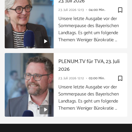
23. Juli 2026
bookmark_border
23. Juli 2026
12:13
04:00 Min.
Unsere letzte Ausgabe vor der
Sommerpause des Bayerischen
Landtags. Es geht um folgende
Themen: Weniger Bürokratie …
PLENUM.TV für TVA, 23. Juli
2026
bookmark_border
23. Juli 2026
12:12
03:00 Min.
Unsere letzte Ausgabe vor der
Sommerpause des Bayerischen
Landtags. Es geht um folgende
Themen: Weniger Bürokratie …