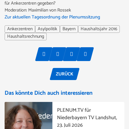
für Ankerzentren gegeben?
Moderation: Maximilian von Rossek
Zur aktuellen Tagesordnung der Plenumssitzung
Ankerzentren
Asylpolitik
Bayern
Haushaltsjahr 2016
Haushaltsrechnung
ZURÜCK
Das könnte Dich auch interessieren
PLENUM.TV für
Niederbayern TV Landshut,
23. Juli 2026