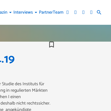
azin
Interviews
Partner
Team
arrow_drop_down
arrow_drop_down
search
bookmark_border
.19
 Studie des Instituts für
ng in regulierten Märkten
hen I einen
deshalb nicht rechtssicher.
ine angekündigte