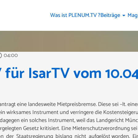
Was ist PLENUM.TV ?
Beiträge
Mag
arrow_drop_down
04:00
outline
für IsarTV vom 10.04
ntragt eine landesweite Mietpreisbremse. Diese sei –lt. einer
ein wirksames Instrument und verringere die Kostensteigeru
e dagegen ein solches Instrument, weil das Landgericht Münc
gelegten Gesetz kritisiert. Eine Mieterschutzverordnung sei 
on der Staatsregierung bislang nicht aufgelöst worden. E