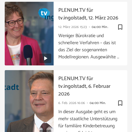
PLENUM.TV für
tv.ingolstadt, 12. März 2026
bookmark_border
12. März 2026
15:23
04:00 Min.
Weniger Bürokratie und
schnellere Verfahren – das ist
das Ziel der sogenannten
Modellregionen. Ausgewählte …
PLENUM.TV für
tv.ingolstadt, 6. Februar
2026
bookmark_border
6. Feb. 2026
16:06
04:00 Min.
In dieser Ausgabe geht es um
mehr staatliche Unterstützung
für familiäre Kinderbetreuung