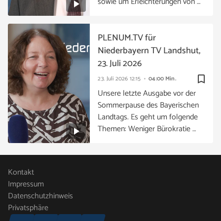
sowie um Erleichterungen von …
PLENUM.TV für
Niederbayern TV Landshut,
23. Juli 2026
bookmark_border
23. Juli 2026
12:15
04:00 Min.
Unsere letzte Ausgabe vor der
Sommerpause des Bayerischen
Landtags. Es geht um folgende
Themen: Weniger Bürokratie …
Kontakt
Impressum
Datenschutzhinweis
Privatsphäre