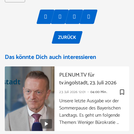
ZURÜCK
Das könnte Dich auch interessieren
PLENUM.TV für
tv.ingolstadt, 23. Juli 2026
bookmark_border
23. Juli 2026
12:01
04:00 Min.
Unsere letzte Ausgabe vor der
Sommerpause des Bayerischen
Landtags. Es geht um folgende
Themen: Weniger Bürokratie …