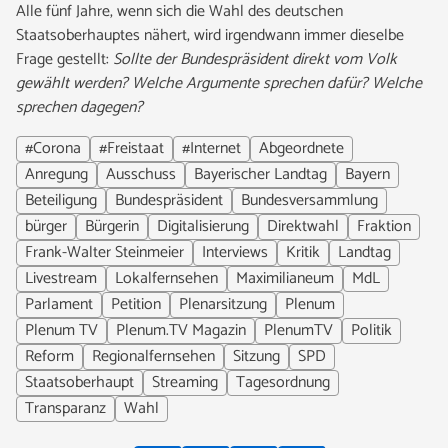
Alle fünf Jahre, wenn sich die Wahl des deutschen
Staatsoberhauptes nähert, wird irgendwann immer dieselbe
Frage gestellt:
Sollte der Bundespräsident direkt vom Volk
gewählt werden? Welche Argumente sprechen dafür? Welche
sprechen dagegen?
#Corona
#Freistaat
#Internet
Abgeordnete
Anregung
Ausschuss
Bayerischer Landtag
Bayern
Beteiligung
Bundespräsident
Bundesversammlung
bürger
Bürgerin
Digitalisierung
Direktwahl
Fraktion
Frank-Walter Steinmeier
Interviews
Kritik
Landtag
Livestream
Lokalfernsehen
Maximilianeum
MdL
Parlament
Petition
Plenarsitzung
Plenum
Plenum TV
Plenum.TV Magazin
PlenumTV
Politik
Reform
Regionalfernsehen
Sitzung
SPD
Staatsoberhaupt
Streaming
Tagesordnung
Transparanz
Wahl