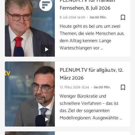
PLENUM.TV für Franken
Fernsehen, 8. Juli 2026
bookmark_border
8. Juli 2026
14:09
04:00 Min.
Heute geht es bei uns um zwei
Themen, die viele Menschen aus
dem Alltag kennen: Lange
Warteschlangen vor …
PLENUM.TV für allgäu.tv, 12.
März 2026
bookmark_border
12. März 2026
15:24
04:00 Min.
Weniger Bürokratie und
schnellere Verfahren – das ist
das Ziel der sogenannten
Modellregionen. Ausgewählte …