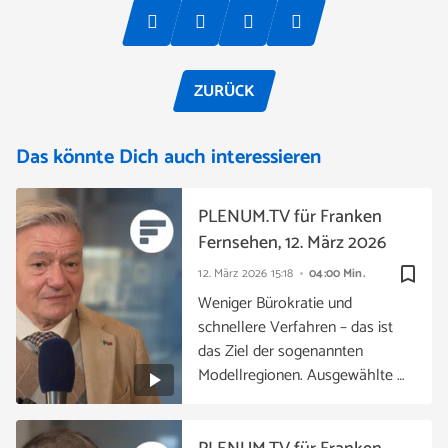
ZURÜCK
Das könnte Dich auch interessieren
PLENUM.TV für Franken
Fernsehen, 12. März 2026
bookmark_border
12. März 2026
15:18
04:00 Min.
Weniger Bürokratie und
schnellere Verfahren – das ist
das Ziel der sogenannten
Modellregionen. Ausgewählte …