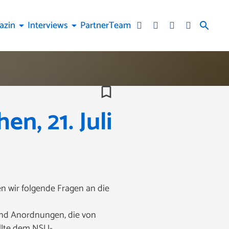
azin
Interviews
Partner
Team
arrow_drop_down
arrow_drop_down
search
bookmark_border
n, 21. Juli
n wir folgende Fragen an die
nd Anordnungen, die von
llte dem NSU-