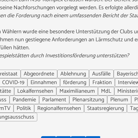
eine Nachforschungen vorgelegt werden. Es erfolgte allerd
ten die Forderung
nach einem umfassenden Bericht der Sta
n Wählern wurde eine besondere Unterstützung der Clubs u
nahmen nun gestiegene Anforderungen an Lärmschutz und en
füllen hätten.
espielstätten durch Investitionsförderung unterstützen?
reistaat
Abgeordnete
Ablehnung
Ausfälle
Bayerisc
COVID-19
Einnahmen
förderung
Fraktion
Intervie
tätte
Lokalfernsehen
Maximilianeum
MdL
Minister
uss
Pandemie
Parlament
Plenarsitzung
Plenum
P
umTV
Politik
Regionalfernsehen
Staatsregierung
Ta
ungsausschuss