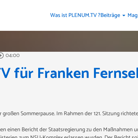
Was ist PLENUM.TV ?
Beiträge
Mag
arrow_drop_down
04:00
rcle_outline
für Franken Fernsehe
er großen Sommerpause. Im Rahmen der 121. Sitzung richtete
en einen Bericht der Staatsregierung zu den Maßnahmen u
isterien zum NSU-Komplex erlassen wurden. Der Bericht so