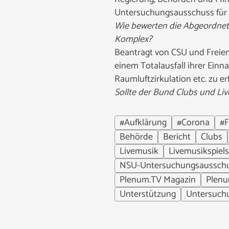
Untersuchungsausschuss für s
Wie bewerten die Abgeordne
Komplex?
Beantragt von CSU und Freie
einem Totalausfall ihrer Ein
Raumluftzirkulation etc. zu er
Sollte der Bund Clubs und Liv
#Aufklärung
#Corona
#F
Behörde
Bericht
Clubs
Livemusik
Livemusikspiels
NSU-Untersuchungsaussch
Plenum.TV Magazin
Plen
Unterstützung
Untersuch