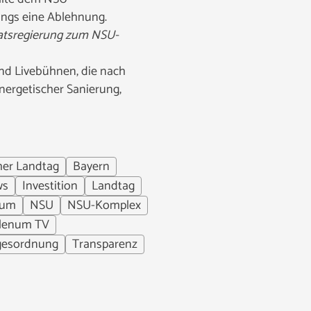
ings eine Ablehnung.
atsregierung zum NSU-
nd Livebühnen, die nach
ergetischer Sanierung,
her Landtag
Bayern
ws
Investition
Landtag
ium
NSU
NSU-Komplex
lenum TV
gesordnung
Transparenz