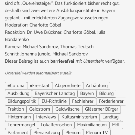
sind oft „Quereinsteiger“. Das funktioniert bisher recht gut,
deshalb sind zwei weitere Ausbildungsinstitute in Bayern
geplant – mit erleichterten Zugangsvoraussetzungen.
Moderation: Charlotte Göbel
Redaktion: Dr. Uwe Brückner, Charlotte Göbel, Julia
Bondarenko
Kamera: Michael Sandorov, Thomas Teutsch
Schnitt: Johanna Junold, Michael Sandorov
Dieser Beitrag ist auch
barrierefrei
mit Untertiteln
verfügbar.
Untertitel wurden automatisiert erstellt
#Corona
#Freistaat
Abgeordnete
Anhäufung
Ausbildung
Bayerischer Landtag
Bayern
Bildung
Bildungspolitik
EU-Richtlinie
Fachlehrer
Förderlehrer
Fraktion
Geldstrom
Geldwäsche
Gläserner Bürger
Hintermann
Interviews
Kultusministerium
Landtag
Lehrermangel
Lokalfernsehen
Maximilianeum
MdL
Parlament
Plenarsitzung
Plenum
Plenum TV