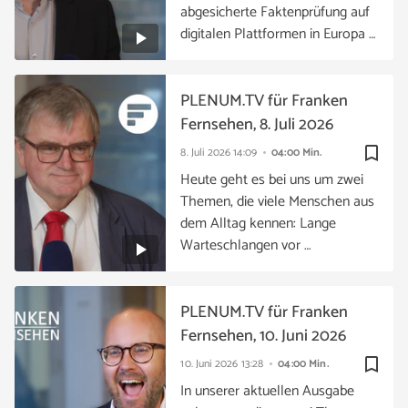
abgesicherte Faktenprüfung auf
digitalen Plattformen in Europa …
PLENUM.TV für Franken
Fernsehen, 8. Juli 2026
bookmark_border
8. Juli 2026
14:09
04:00 Min.
Heute geht es bei uns um zwei
Themen, die viele Menschen aus
dem Alltag kennen: Lange
Warteschlangen vor …
PLENUM.TV für Franken
Fernsehen, 10. Juni 2026
bookmark_border
10. Juni 2026
13:28
04:00 Min.
In unserer aktuellen Ausgabe