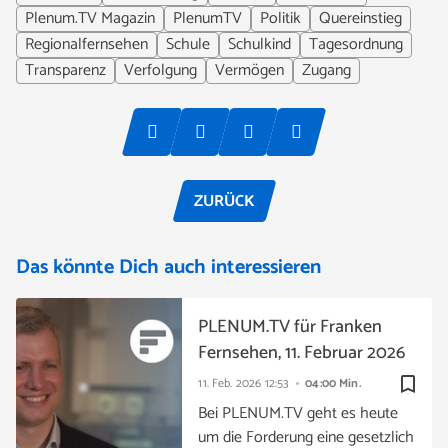
Plenum.TV Magazin
PlenumTV
Politik
Quereinstieg
Regionalfernsehen
Schule
Schulkind
Tagesordnung
Transparenz
Verfolgung
Vermögen
Zugang
ZURÜCK
Das könnte Dich auch interessieren
PLENUM.TV für Franken
Fernsehen, 11. Februar 2026
bookmark_border
11. Feb. 2026
12:53
04:00 Min.
Bei PLENUM.TV geht es heute
um die Forderung eine gesetzlich