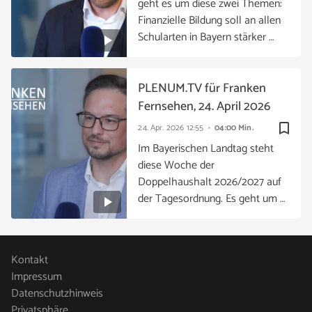
geht es um diese zwei Themen:
Finanzielle Bildung soll an allen
Schularten in Bayern stärker …
PLENUM.TV für Franken
Fernsehen, 24. April 2026
bookmark_border
24. Apr. 2026
12:55
04:00 Min.
Im Bayerischen Landtag steht
diese Woche der
Doppelhaushalt 2026/2027 auf
der Tagesordnung. Es geht um …
Kontakt
Impressum
Datenschutzhinweis
Privatsphäre