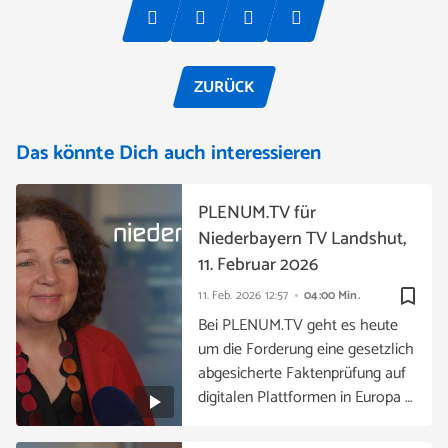
ZURÜCK
Das könnte Dich auch interessieren
PLENUM.TV für
Niederbayern TV Landshut,
11. Februar 2026
bookmark_border
11. Feb. 2026
12:57
04:00 Min.
Bei PLENUM.TV geht es heute
um die Forderung eine gesetzlich
abgesicherte Faktenprüfung auf
digitalen Plattformen in Europa …