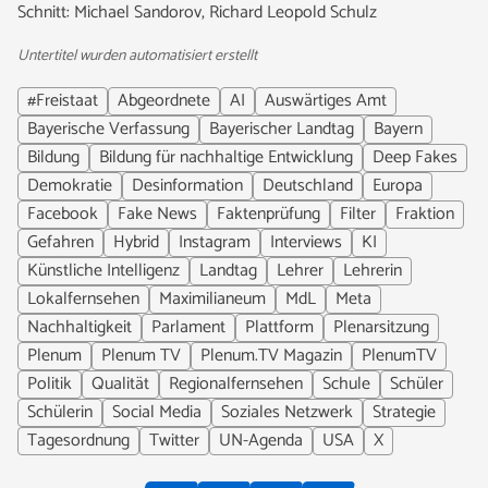
Schnitt: Michael Sandorov, Richard Leopold Schulz
Untertitel wurden automatisiert erstellt
#Freistaat
Abgeordnete
AI
Auswärtiges Amt
Bayerische Verfassung
Bayerischer Landtag
Bayern
Bildung
Bildung für nachhaltige Entwicklung
Deep Fakes
Demokratie
Desinformation
Deutschland
Europa
Facebook
Fake News
Faktenprüfung
Filter
Fraktion
Gefahren
Hybrid
Instagram
Interviews
KI
Künstliche Intelligenz
Landtag
Lehrer
Lehrerin
Lokalfernsehen
Maximilianeum
MdL
Meta
Nachhaltigkeit
Parlament
Plattform
Plenarsitzung
Plenum
Plenum TV
Plenum.TV Magazin
PlenumTV
Politik
Qualität
Regionalfernsehen
Schule
Schüler
Schülerin
Social Media
Soziales Netzwerk
Strategie
Tagesordnung
Twitter
UN-Agenda
USA
X