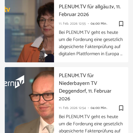
PLENUM.TV für allgäu.tv, 11.
Februar 2026
bookmark_border
11. Feb. 2026
12:55
04:00 Min.
Bei PLENUM.TV geht es heute
um die Forderung eine gesetzlich
abgesicherte Faktenprüfung auf
digitalen Plattformen in Europa …
PLENUM.TV für
Niederbayern TV
Deggendorf, 11. Februar
2026
bookmark_border
11. Feb. 2026
12:54
04:00 Min.
Bei PLENUM.TV geht es heute
um die Forderung eine gesetzlich
abgesicherte Faktenprüfung auf