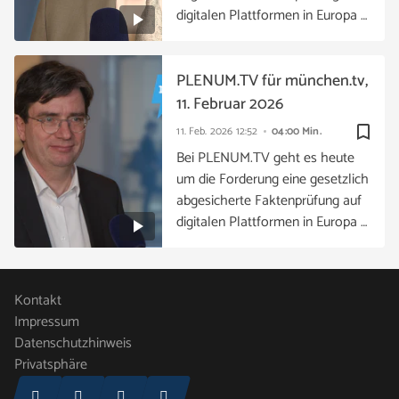
digitalen Plattformen in Europa …
PLENUM.TV für münchen.tv,
11. Februar 2026
bookmark_border
11. Feb. 2026
12:52
04:00 Min.
Bei PLENUM.TV geht es heute
um die Forderung eine gesetzlich
abgesicherte Faktenprüfung auf
digitalen Plattformen in Europa …
Kontakt
Impressum
Datenschutzhinweis
Privatsphäre