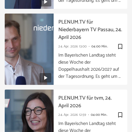
der Tagesordnung. Es geht um …
PLENUM.TV für
Niederbayern TV Passau, 24.
April 2026
bookmark_border
24. Apr. 2026
13:00
04:00 Min.
Im Bayerischen Landtag steht
diese Woche der
Doppelhaushalt 2026/2027 auf
der Tagesordnung. Es geht um …
PLENUM.TV für tvm, 24.
April 2026
bookmark_border
24. Apr. 2026
12:59
04:00 Min.
Im Bayerischen Landtag steht
diese Woche der