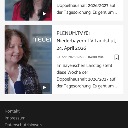
Doppelhaushalt 2026/2027 auf
der Tagesordnung. Es geht um …
PLENUM.TV für
Niederbayern TV Landshut,
24. April 2026
bookmark_border
24. Apr. 2026
12:58
04:00 Min.
Im Bayerischen Landtag steht
diese Woche der
Doppelhaushalt 2026/2027 auf
der Tagesordnung. Es geht um …
Kontakt
Impressum
Datenschutzhinweis