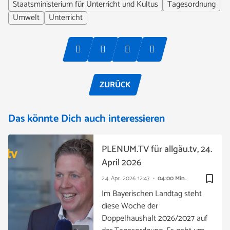
Staatsministerium für Unterricht und Kultus
Tagesordnung
Umwelt
Unterricht
ZURÜCK
Das könnte Dich auch interessieren
PLENUM.TV für allgäu.tv, 24.
April 2026
bookmark_border
24. Apr. 2026
12:47
04:00 Min.
Im Bayerischen Landtag steht
diese Woche der
Doppelhaushalt 2026/2027 auf