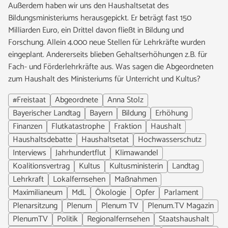
Außerdem haben wir uns den Haushaltsetat des
Bildungsministeriums herausgepickt. Er beträgt fast 150
Milliarden Euro, ein Drittel davon fließt in Bildung und
Forschung. Allein 4.000 neue Stellen für Lehrkräfte wurden
eingeplant. Andererseits blieben Gehaltserhöhungen z.B. für
Fach- und Förderlehrkräfte aus. Was sagen die Abgeordneten
zum Haushalt des Ministeriums für Unterricht und Kultus?
#Freistaat
Abgeordnete
Anna Stolz
Bayerischer Landtag
Bayern
Bildung
Erhöhung
Finanzen
Flutkatastrophe
Fraktion
Haushalt
Haushaltsdebatte
Haushaltsetat
Hochwasserschutz
Interviews
Jahrhundertflut
Klimawandel
Koalitionsvertrag
Kultus
Kultusministerin
Landtag
Lehrkraft
Lokalfernsehen
Maßnahmen
Maximilianeum
MdL
Ökologie
Opfer
Parlament
Plenarsitzung
Plenum
Plenum TV
Plenum.TV Magazin
PlenumTV
Politik
Regionalfernsehen
Staatshaushalt