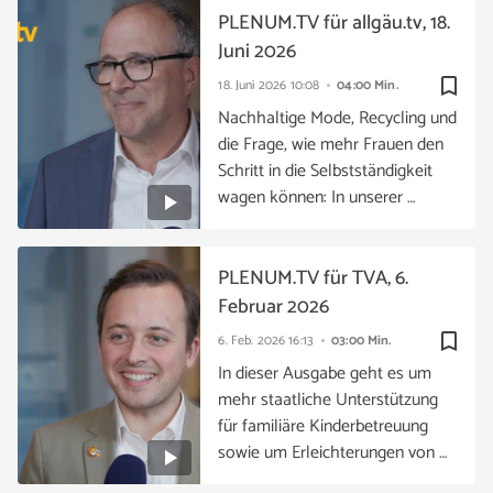
PLENUM.TV für allgäu.tv, 18.
Juni 2026
bookmark_border
18. Juni 2026
10:08
04:00 Min.
Nachhaltige Mode, Recycling und
die Frage, wie mehr Frauen den
Schritt in die Selbstständigkeit
wagen können: In unserer …
PLENUM.TV für TVA, 6.
Februar 2026
bookmark_border
6. Feb. 2026
16:13
03:00 Min.
In dieser Ausgabe geht es um
mehr staatliche Unterstützung
für familiäre Kinderbetreuung
sowie um Erleichterungen von …