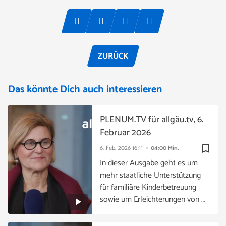
ZURÜCK
Das könnte Dich auch interessieren
PLENUM.TV für allgäu.tv, 6.
Februar 2026
bookmark_border
6. Feb. 2026
16:11
04:00 Min.
In dieser Ausgabe geht es um
mehr staatliche Unterstützung
für familiäre Kinderbetreuung
sowie um Erleichterungen von …