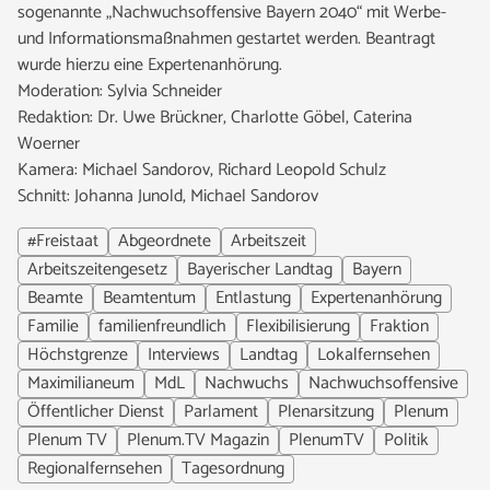
sogenannte „Nachwuchsoffensive Bayern 2040“ mit Werbe-
und Informationsmaßnahmen gestartet werden. Beantragt
wurde hierzu eine Expertenanhörung.
Moderation: Sylvia Schneider
Redaktion: Dr. Uwe Brückner, Charlotte Göbel, Caterina
Woerner
Kamera: Michael Sandorov, Richard Leopold Schulz
Schnitt: Johanna Junold, Michael Sandorov
#Freistaat
Abgeordnete
Arbeitszeit
Arbeitszeitengesetz
Bayerischer Landtag
Bayern
Beamte
Beamtentum
Entlastung
Expertenanhörung
Familie
familienfreundlich
Flexibilisierung
Fraktion
Höchstgrenze
Interviews
Landtag
Lokalfernsehen
Maximilianeum
MdL
Nachwuchs
Nachwuchsoffensive
Öffentlicher Dienst
Parlament
Plenarsitzung
Plenum
Plenum TV
Plenum.TV Magazin
PlenumTV
Politik
Regionalfernsehen
Tagesordnung