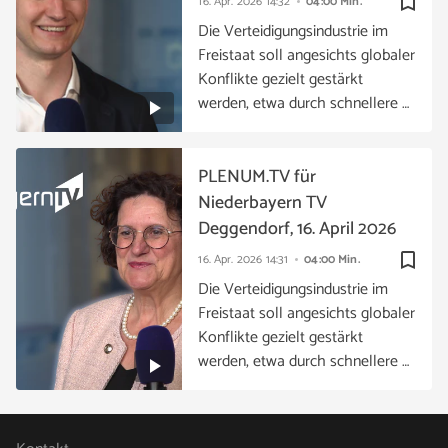
bookmark_border
16. Apr. 2026
14:32
04:00 Min.
Die Verteidigungsindustrie im
Freistaat soll angesichts globaler
Konflikte gezielt gestärkt
werden, etwa durch schnellere …
PLENUM.TV für
Niederbayern TV
Deggendorf, 16. April 2026
bookmark_border
16. Apr. 2026
14:31
04:00 Min.
Die Verteidigungsindustrie im
Freistaat soll angesichts globaler
Konflikte gezielt gestärkt
werden, etwa durch schnellere …