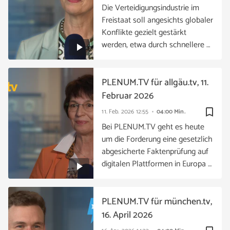
Die Verteidigungsindustrie im
Freistaat soll angesichts globaler
Konflikte gezielt gestärkt
werden, etwa durch schnellere …
PLENUM.TV für allgäu.tv, 11.
Februar 2026
bookmark_border
11. Feb. 2026
12:55
04:00 Min.
Bei PLENUM.TV geht es heute
um die Forderung eine gesetzlich
abgesicherte Faktenprüfung auf
digitalen Plattformen in Europa …
PLENUM.TV für münchen.tv,
16. April 2026