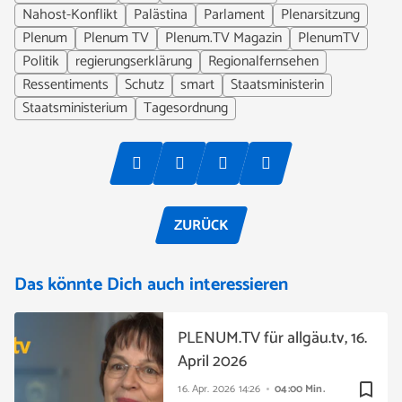
Nahost-Konflikt
Palästina
Parlament
Plenarsitzung
Plenum
Plenum TV
Plenum.TV Magazin
PlenumTV
Politik
regierungserklärung
Regionalfernsehen
Ressentiments
Schutz
smart
Staatsministerin
Staatsministerium
Tagesordnung
ZURÜCK
Das könnte Dich auch interessieren
PLENUM.TV für allgäu.tv, 16.
April 2026
bookmark_border
16. Apr. 2026
14:26
04:00 Min.