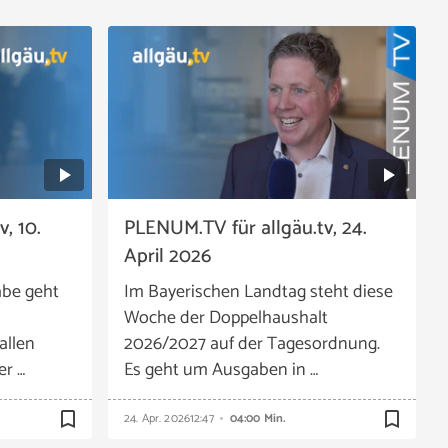
, 10.
PLENUM.TV für allgäu.tv, 24.
April 2026
abe geht
Im Bayerischen Landtag steht diese
Woche der Doppelhaushalt
allen
2026/2027 auf der Tagesordnung.
er …
Es geht um Ausgaben in …
bookmark_border
bookmark_border
24. Apr. 2026
12:47
04:00 Min.