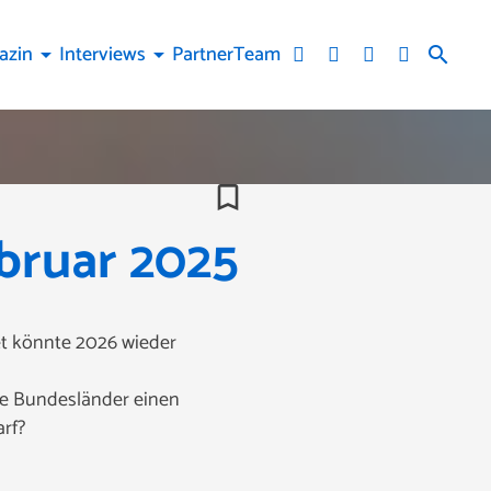
azin
Interviews
Partner
Team
arrow_drop_down
arrow_drop_down
search
bookmark_border
ebruar 2025
et könnte 2026 wieder
lle Bundesländer einen
rf?