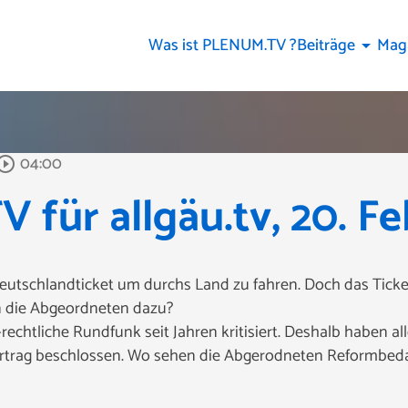
Was ist PLENUM.TV ?
Beiträge
Mag
arrow_drop_down
04:00
_circle_outline
für allgäu.tv, 20. F
eutschlandticket um durchs Land zu fahren. Doch das Tick
n die Abgeordneten dazu?
rechtliche Rundfunk seit Jahren kritisiert. Deshalb haben a
trag beschlossen. Wo sehen die Abgerodneten Reformbeda