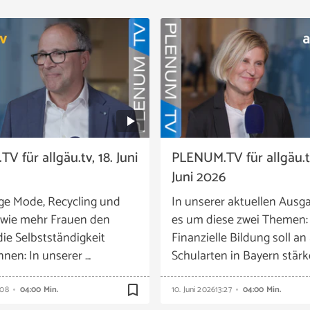
 für allgäu.tv, 18. Juni
PLENUM.TV für allgäu.tv
Juni 2026
ge Mode, Recycling und
In unserer aktuellen Ausg
, wie mehr Frauen den
es um diese zwei Themen:
 die Selbstständigkeit
Finanzielle Bildung soll an 
nen: In unserer …
Schularten in Bayern stärk
bookmark_border
:08
04:00 Min.
10. Juni 2026
13:27
04:00 Min.