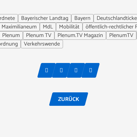
rdnete
Bayerischer Landtag
Bayern
Deutschlandticke
Maximilianeum
MdL
Mobilität
öffentlich-rechtlicher
Plenum
Plenum TV
Plenum.TV Magazin
PlenumTV
ordnung
Verkehrswende
ZURÜCK