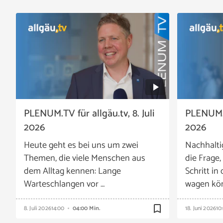
PLENUM.TV für allgäu.tv, 8. Juli
PLENUM.TV
2026
2026
Heute geht es bei uns um zwei
Nachhalti
Themen, die viele Menschen aus
die Frage
dem Alltag kennen: Lange
Schritt in
Warteschlangen vor …
wagen kön
bookmark_border
8. Juli 2026
14:00
04:00 Min.
18. Juni 2026
10