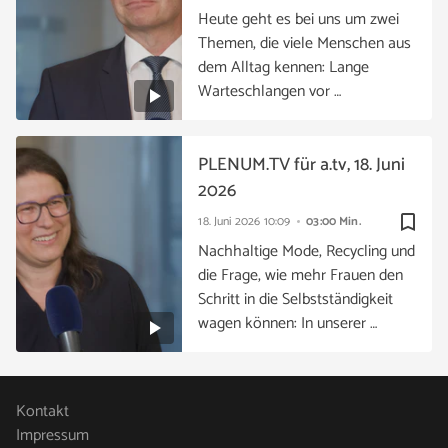
Heute geht es bei uns um zwei
Themen, die viele Menschen aus
dem Alltag kennen: Lange
Warteschlangen vor …
PLENUM.TV für a.tv, 18. Juni
2026
bookmark_border
18. Juni 2026
10:09
03:00 Min.
Nachhaltige Mode, Recycling und
die Frage, wie mehr Frauen den
Schritt in die Selbstständigkeit
wagen können: In unserer …
Kontakt
Impressum