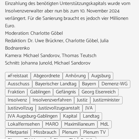
Einzahlung des benötigten Unterstützungskapitals wurde vom
Insolvenzverwalter aber nun bis zum 10. November 2024
verlängert. Für die Sanierung braucht es jedoch vier Millionen
Euro.
Moderation: Charlotte Göbel
Redaktion: Dr. Uwe Brückner, Charlotte Göbel, Julia
Bodnarenko
Kamera: Michael Sandorov, Thomas Teutsch
Schnitt: Johanna Junold, Michael Sandorov
#Freistaat
Abgeordnete
Anhörung
Augsburg
Ausschuss
Bayerischer Landtag
Bayern
Demenz-WG
Fraktion
Gablingen
Gefängnis
Georg Eisenreich
Insolvenz
Insolvenzverfahren
Justiz
Justizminister
Justizvollzug
Justizvollzugsanstalt
JVA
JVA Augsburg-Gablingen
Kapital
Landtag
Lokalfernsehen
MARO
Maximilianeum
MdL
Mietpartei
Missbrauch
Plenum
Plenum TV