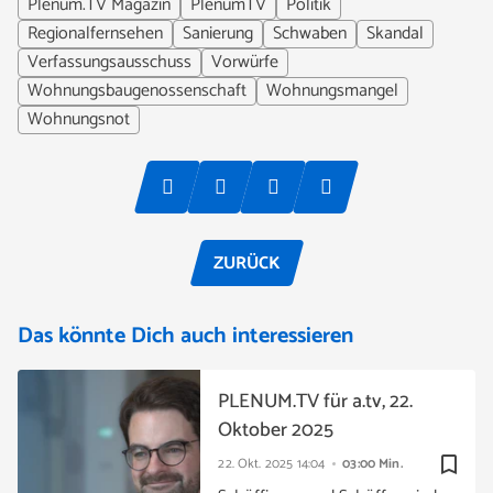
Plenum.TV Magazin
PlenumTV
Politik
Regionalfernsehen
Sanierung
Schwaben
Skandal
Verfassungsausschuss
Vorwürfe
Wohnungsbaugenossenschaft
Wohnungsmangel
Wohnungsnot
ZURÜCK
Das könnte Dich auch interessieren
PLENUM.TV für a.tv, 22.
Oktober 2025
bookmark_border
22. Okt. 2025
14:04
03:00 Min.