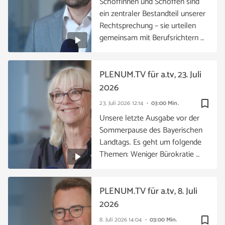
Schöffinnen und Schöffen sind
ein zentraler Bestandteil unserer
Rechtsprechung – sie urteilen
gemeinsam mit Berufsrichtern …
PLENUM.TV für a.tv, 23. Juli
2026
bookmark_border
23. Juli 2026
12:14
03:00 Min.
Unsere letzte Ausgabe vor der
Sommerpause des Bayerischen
Landtags. Es geht um folgende
Themen: Weniger Bürokratie …
PLENUM.TV für a.tv, 8. Juli
2026
bookmark_border
8. Juli 2026
14:04
03:00 Min.