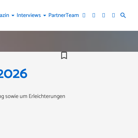
azin
Interviews
Partner
Team
arrow_drop_down
arrow_drop_down
search
bookmark_border
 2026
ung sowie um Erleichterungen