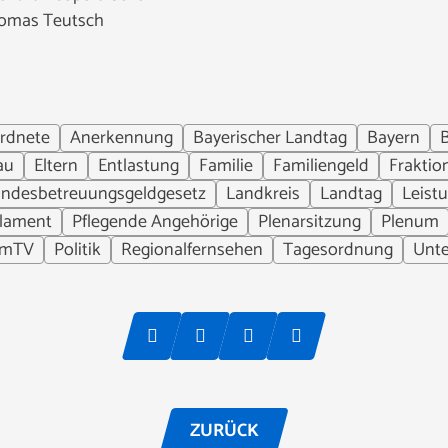
homas Teutsch
rdnete
Anerkennung
Bayerischer Landtag
Bayern
au
Eltern
Entlastung
Familie
Familiengeld
Fraktio
andesbetreuungsgeldgesetz
Landkreis
Landtag
Leist
lament
Pflegende Angehörige
Plenarsitzung
Plenum
umTV
Politik
Regionalfernsehen
Tagesordnung
Unte
ZURÜCK