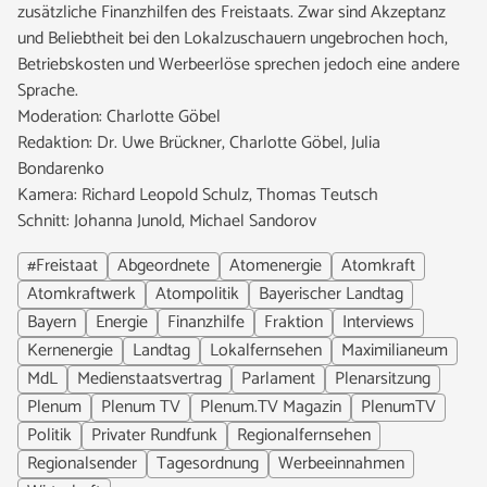
zusätzliche Finanzhilfen des Freistaats. Zwar sind Akzeptanz
und Beliebtheit bei den Lokalzuschauern ungebrochen hoch,
Betriebskosten und Werbeerlöse sprechen jedoch eine andere
Sprache.
Moderation: Charlotte Göbel
Redaktion: Dr. Uwe Brückner, Charlotte Göbel, Julia
Bondarenko
Kamera: Richard Leopold Schulz, Thomas Teutsch
Schnitt: Johanna Junold, Michael Sandorov
#Freistaat
Abgeordnete
Atomenergie
Atomkraft
Atomkraftwerk
Atompolitik
Bayerischer Landtag
Bayern
Energie
Finanzhilfe
Fraktion
Interviews
Kernenergie
Landtag
Lokalfernsehen
Maximilianeum
MdL
Medienstaatsvertrag
Parlament
Plenarsitzung
Plenum
Plenum TV
Plenum.TV Magazin
PlenumTV
Politik
Privater Rundfunk
Regionalfernsehen
Regionalsender
Tagesordnung
Werbeeinnahmen