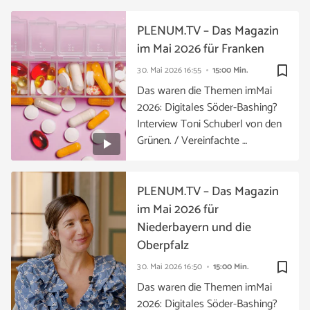
PLENUM.TV – Das Magazin
im Mai 2026 für Franken
bookmark_border
30. Mai 2026
16:55
15:00 Min.
Das waren die Themen imMai
2026: Digitales Söder-Bashing?
Interview Toni Schuberl von den
Grünen. / Vereinfachte …
PLENUM.TV – Das Magazin
im Mai 2026 für
Niederbayern und die
Oberpfalz
bookmark_border
30. Mai 2026
16:50
15:00 Min.
Das waren die Themen imMai
2026: Digitales Söder-Bashing?