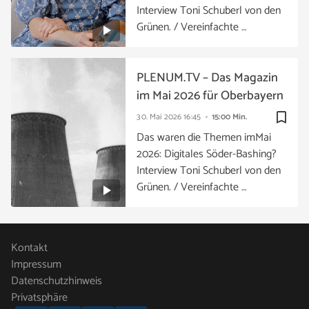
Interview Toni Schuberl von den
Grünen. / Vereinfachte …
PLENUM.TV – Das Magazin
im Mai 2026 für Oberbayern
bookmark_border
30. Mai 2026
16:45
15:00 Min.
Das waren die Themen imMai
2026: Digitales Söder-Bashing?
Interview Toni Schuberl von den
Grünen. / Vereinfachte …
Kontakt
Impressum
Datenschutzhinweis
Privatsphäre