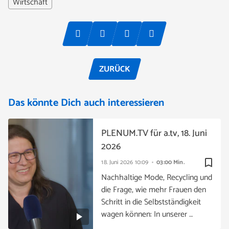
Wirtschaft
ZURÜCK
Das könnte Dich auch interessieren
PLENUM.TV für a.tv, 18. Juni
2026
bookmark_border
18. Juni 2026
10:09
03:00 Min.
Nachhaltige Mode, Recycling und
die Frage, wie mehr Frauen den
Schritt in die Selbstständigkeit
wagen können: In unserer …