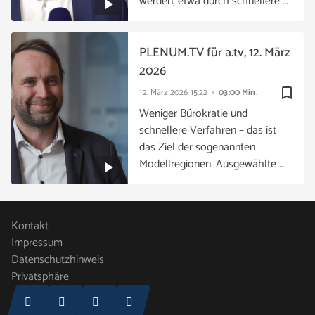
werden, etwa durch schnellere …
PLENUM.TV für a.tv, 12. März
2026
bookmark_border
12. März 2026
15:22
03:00 Min.
Weniger Bürokratie und
schnellere Verfahren – das ist
das Ziel der sogenannten
Modellregionen. Ausgewählte …
Kontakt
Impressum
Datenschutzhinweis
Privatsphäre