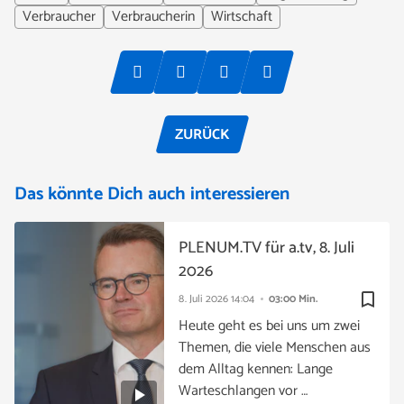
Verbraucher
Verbraucherin
Wirtschaft
ZURÜCK
Das könnte Dich auch interessieren
PLENUM.TV für a.tv, 8. Juli
2026
bookmark_border
8. Juli 2026
14:04
03:00 Min.
Heute geht es bei uns um zwei
Themen, die viele Menschen aus
dem Alltag kennen: Lange
Warteschlangen vor …