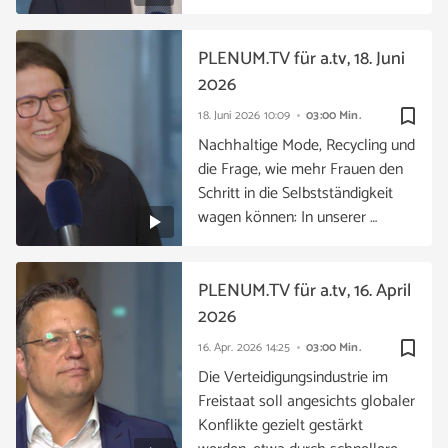
PLENUM.TV für a.tv, 18. Juni
2026
bookmark_border
18. Juni 2026
10:09
03:00 Min.
Nachhaltige Mode, Recycling und
die Frage, wie mehr Frauen den
Schritt in die Selbstständigkeit
wagen können: In unserer …
PLENUM.TV für a.tv, 16. April
2026
bookmark_border
16. Apr. 2026
14:25
03:00 Min.
Die Verteidigungsindustrie im
Freistaat soll angesichts globaler
Konflikte gezielt gestärkt