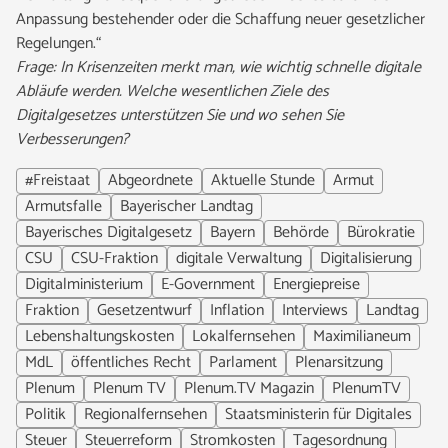
Anpassung bestehender oder die Schaffung neuer gesetzlicher
Regelungen.“
Frage: In Krisenzeiten merkt man, wie wichtig schnelle digitale
Abläufe werden. Welche wesentlichen Ziele des
Digitalgesetzes unterstützen Sie und wo sehen Sie
Verbesserungen?
#Freistaat
Abgeordnete
Aktuelle Stunde
Armut
Armutsfalle
Bayerischer Landtag
Bayerisches Digitalgesetz
Bayern
Behörde
Bürokratie
CSU
CSU-Fraktion
digitale Verwaltung
Digitalisierung
Digitalministerium
E-Government
Energiepreise
Fraktion
Gesetzentwurf
Inflation
Interviews
Landtag
Lebenshaltungskosten
Lokalfernsehen
Maximilianeum
MdL
öffentliches Recht
Parlament
Plenarsitzung
Plenum
Plenum TV
Plenum.TV Magazin
PlenumTV
Politik
Regionalfernsehen
Staatsministerin für Digitales
Steuer
Steuerreform
Stromkosten
Tagesordnung