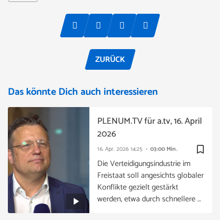
ZURÜCK
Das könnte Dich auch interessieren
PLENUM.TV für a.tv, 16. April
2026
bookmark_border
16. Apr. 2026
14:25
03:00 Min.
Die Verteidigungsindustrie im
Freistaat soll angesichts globaler
Konflikte gezielt gestärkt
werden, etwa durch schnellere …