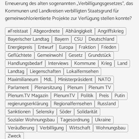
Erneuerung des alten sogenannten „Verbilligungsgesetzes“, das
Kommunen und Landkreisen verbilligten Staatsgrund für
gemeinwohlorientierte Projekte zur Verfügung stellen konnte?
#Freistaat
Abgeordnete
Abhängigkeit
Angriffskrieg
Bayerischer Landtag
Bayern
CSU
Deutschland
Energiepreis
Entwurf
Europa
Fraktion
Frieden
Geflüchtete
Gemeinwohl
Gesetz
Grundstück
Handlungsbedarf
Interviews
Kommune
Krieg
Land
Landtag
Liegenschaften
Lokalfernsehen
Maximilianeum
MdL
Ministerpräsident
NATO
Parlament
Plenarsitzung
Plenum
Plenum TV
Plenum.TV Magazin
PlenumTV
Politik
Preis
Putin
regierungserklärung
Regionalfernsehen
Russland
Sanktionen
Selensky
Söder
Solidarität
Sozialer Wohnungsbau
Tagesordnung
Ukraine
Veräußerung
Verbilligung
Wirtschaft
Wohnungsbau
Zweck