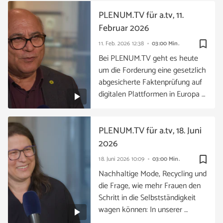
PLENUM.TV für a.tv, 11.
Februar 2026
bookmark_border
11. Feb. 2026
12:38
03:00 Min.
Bei PLENUM.TV geht es heute
um die Forderung eine gesetzlich
abgesicherte Faktenprüfung auf
digitalen Plattformen in Europa …
PLENUM.TV für a.tv, 18. Juni
2026
bookmark_border
18. Juni 2026
10:09
03:00 Min.
Nachhaltige Mode, Recycling und
die Frage, wie mehr Frauen den
Schritt in die Selbstständigkeit
wagen können: In unserer …