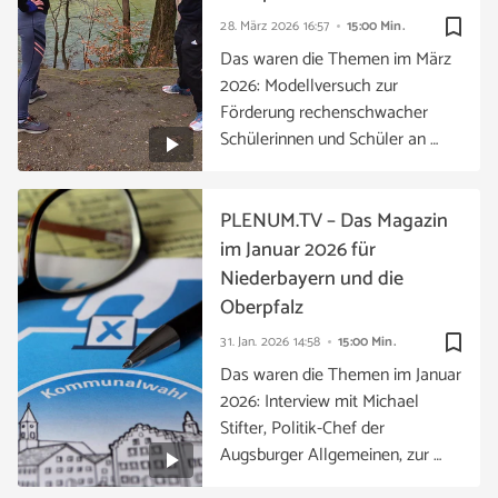
bookmark_border
28. März 2026
16:57
15:00 Min.
Das waren die Themen im März
2026: Modellversuch zur
Förderung rechenschwacher
Schülerinnen und Schüler an …
PLENUM.TV – Das Magazin
im Januar 2026 für
Niederbayern und die
Oberpfalz
bookmark_border
31. Jan. 2026
14:58
15:00 Min.
Das waren die Themen im Januar
2026: Interview mit Michael
Stifter, Politik-Chef der
Augsburger Allgemeinen, zur …