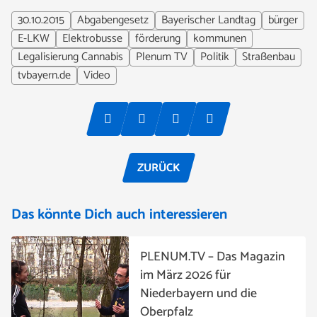
30.10.2015
Abgabengesetz
Bayerischer Landtag
bürger
E-LKW
Elektrobusse
förderung
kommunen
Legalisierung Cannabis
Plenum TV
Politik
Straßenbau
tvbayern.de
Video
ZURÜCK
Das könnte Dich auch interessieren
PLENUM.TV – Das Magazin
im März 2026 für
Niederbayern und die
Oberpfalz