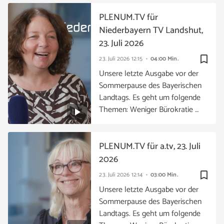
PLENUM.TV für
Niederbayern TV Landshut,
23. Juli 2026
bookmark_border
23. Juli 2026
12:15
04:00 Min.
Unsere letzte Ausgabe vor der
Sommerpause des Bayerischen
Landtags. Es geht um folgende
Themen: Weniger Bürokratie …
PLENUM.TV für a.tv, 23. Juli
2026
bookmark_border
23. Juli 2026
12:14
03:00 Min.
Unsere letzte Ausgabe vor der
Sommerpause des Bayerischen
Landtags. Es geht um folgende