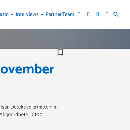
azin
Interviews
Partner
Team
arrow_drop_down
arrow_drop_down
search
bookmark_border
November
ar-Detektive ermitteln in
 Abgeordnete in 100