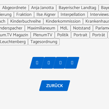
Abgeordnete
Anja Janotta
Bayerischer Landtag
Bay
ierung
Fraktion
Ilse Aigner
Interpellation
Interviews
uch
Kinderbuchreihe
Kinderkommission
Krankenhau
nderspacher
Maximilianeum
MdL
Notstand
Parlam
num.TV Magazin
PlenumTV
Politik
Portrait
Porträt
 Leuchtenberg
Tagesordnung
ZURÜCK