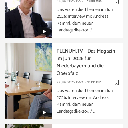
bookmark_border
27. Juni 2026
16:55
15:00 Min.
Das waren die Themen im Juni
2026: Interview mit Andreas
Kamml, dem neuen
Landtagsdirektor. / …
PLENUM.TV – Das Magazin
im Juni 2026 für
Niederbayern und die
Oberpfalz
bookmark_border
27. Juni 2026
16:50
15:00 Min.
Das waren die Themen im Juni
2026: Interview mit Andreas
Kamml, dem neuen
Landtagsdirektor. / …