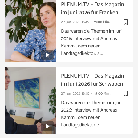
PLENUM.TV – Das Magazin
im Juni 2026 für Franken
bookmark_border
27. Juni 2026
16:45
15:00 Min.
Das waren die Themen im Juni
2026: Interview mit Andreas
Kamml, dem neuen
Landtagsdirektor. / …
PLENUM.TV – Das Magazin
im Juni 2026 für Schwaben
bookmark_border
27. Juni 2026
16:40
15:00 Min.
Das waren die Themen im Juni
2026: Interview mit Andreas
Kamml, dem neuen
Landtagsdirektor. / …