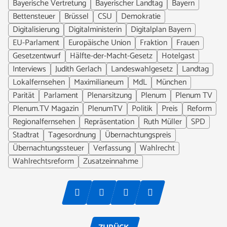
Bayerische Vertretung
Bayerischer Landtag
Bayern
Bettensteuer
Brüssel
CSU
Demokratie
Digitalisierung
Digitalministerin
Digitalplan Bayern
EU-Parlament
Europäische Union
Fraktion
Frauen
Gesetzentwurf
Hälfte-der-Macht-Gesetz
Hotelgast
Interviews
Judith Gerlach
Landeswahlgesetz
Landtag
Lokalfernsehen
Maximilianeum
MdL
München
Parität
Parlament
Plenarsitzung
Plenum
Plenum TV
Plenum.TV Magazin
PlenumTV
Politik
Preis
Reform
Regionalfernsehen
Repräsentation
Ruth Müller
SPD
Stadtrat
Tagesordnung
Übernachtungspreis
Übernachtungssteuer
Verfassung
Wahlrecht
Wahlrechtsreform
Zusatzeinnahme