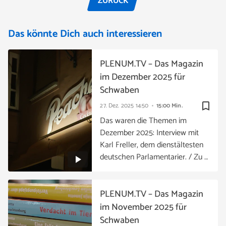
ZURÜCK
Das könnte Dich auch interessieren
PLENUM.TV – Das Magazin
im Dezember 2025 für
Schwaben
bookmark_border
27. Dez. 2025
14:50
15:00 Min.
Das waren die Themen im
Dezember 2025: Interview mit
Karl Freller, dem dienstältesten
deutschen Parlamentarier. / Zu …
PLENUM.TV – Das Magazin
im November 2025 für
Schwaben