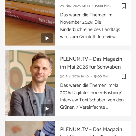
bookmark_border
29. Nov. 2025
14:00
15:00 Min.
Das waren die Themen im
November 2025: Die
Kinderbuchreihe des Landtags
wird zum Quintett. Interview …
PLENUM.TV – Das Magazin
im Mai 2026 für Schwaben
bookmark_border
30. Mai 2026
16:40
15:00 Min.
Das waren die Themen imMai
2026: Digitales Söder-Bashing?
Interview Toni Schuberl von den
Grünen. / Vereinfachte …
PLENUM.TV – Das Magazin