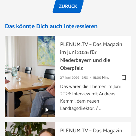
ZURÜCK
Das könnte Dich auch interessieren
PLENUM.TV – Das Magazin
im Juni 2026 für
Niederbayern und die
Oberpfalz
bookmark_border
27. Juni 2026
16:50
15:00 Min.
Das waren die Themen im Juni
2026: Interview mit Andreas
Kamml, dem neuen
Landtagsdirektor. / …
PLENUM.TV – Das Magazin