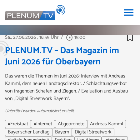
menu
bookmark_border
Sa., 27.06.2026
, 16:55 Uhr
/
15:00
play_circle_outline
PLENUM.TV – Das Magazin im
Juni 2026 für Oberbayern
Das waren die Themen im Juni 2026: Interview mit Andreas
Kamml, dem neuen Landtagsdirektor. / Schlachtungsverbot
von tragenden Schafen und Ziegen. / Evaluation und Ausbau
von „Digital Streetwork Bayern“.
Untertitel wurden automatisiert erstellt
#Freistaat
#Internet
Abgeordnete
Andreas Kamml
Bayerischer Landtag
Bayern
Digital Streetwork