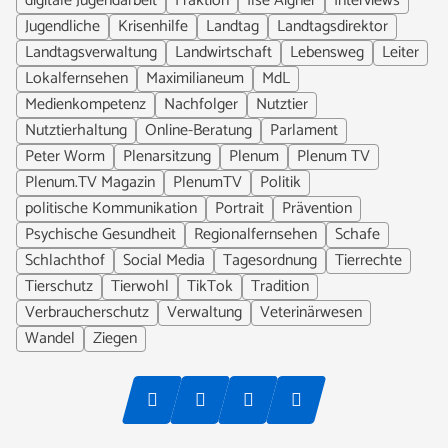
digitale Jugendarbeit
Fraktion
Ilse Aigner
Interviews
Jugendliche
Krisenhilfe
Landtag
Landtagsdirektor
Landtagsverwaltung
Landwirtschaft
Lebensweg
Leiter
Lokalfernsehen
Maximilianeum
MdL
Medienkompetenz
Nachfolger
Nutztier
Nutztierhaltung
Online-Beratung
Parlament
Peter Worm
Plenarsitzung
Plenum
Plenum TV
Plenum.TV Magazin
PlenumTV
Politik
politische Kommunikation
Portrait
Prävention
Psychische Gesundheit
Regionalfernsehen
Schafe
Schlachthof
Social Media
Tagesordnung
Tierrechte
Tierschutz
Tierwohl
TikTok
Tradition
Verbraucherschutz
Verwaltung
Veterinärwesen
Wandel
Ziegen