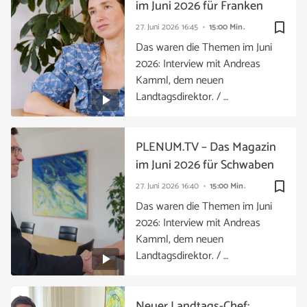
im Juni 2026 für Franken
bookmark_border
27. Juni 2026
16:45
15:00 Min.
Das waren die Themen im Juni
2026: Interview mit Andreas
Kamml, dem neuen
Landtagsdirektor. / …
PLENUM.TV – Das Magazin
im Juni 2026 für Schwaben
bookmark_border
27. Juni 2026
16:40
15:00 Min.
Das waren die Themen im Juni
2026: Interview mit Andreas
Kamml, dem neuen
Landtagsdirektor. / …
Neuer Landtags-Chef: