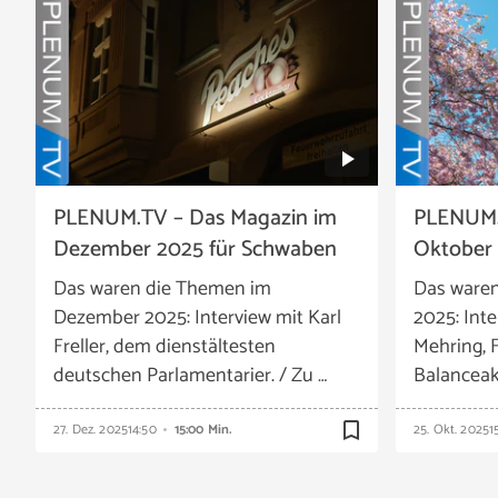
PLENUM.TV – Das Magazin im
PLENUM.
Dezember 2025 für Schwaben
Oktober
Das waren die Themen im
Das ware
Dezember 2025: Interview mit Karl
2025: Inte
Freller, dem dienstältesten
Mehring,
deutschen Parlamentarier. / Zu …
Balanceak
bookmark_border
27. Dez. 2025
14:50
15:00 Min.
25. Okt. 2025
1