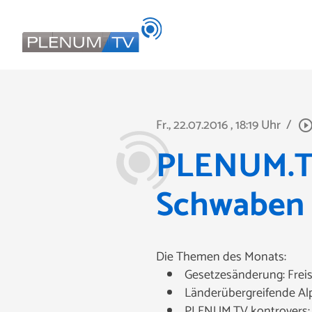
Fr., 22.07.2016
, 18:19 Uhr
/
play_circle_outl
PLENUM.TV 
Schwaben
Die Themen des Monats:
Gesetzesänderung: Frei
Länderübergreifende Al
PLENUM.TV kontrovers: G