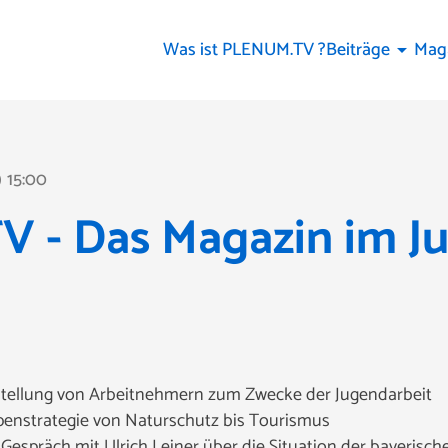
Was ist PLENUM.TV ?
Beiträge
Mag
arrow_drop_down
15:00
ine
- Das Magazin im Jul
stellung von Arbeitnehmern zum Zwecke der Jugendarbeit
penstrategie von Naturschutz bis Tourismus
espräch mit Ulrich Leiner über die Situation der bayerisch