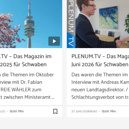
TV – Das Magazin im
PLENUM.TV – Das Maga
 2025 für Schwaben
Juni 2026 für Schwaben
n die Themen im Oktober
Das waren die Themen im 
rview mit Dr. Fabian
Interview mit Andreas Ka
 FREIE WÄHLER zum
neuen Landtagsdirektor. /
t zwischen Ministeramt …
Schlachtungsverbot von t
bookmark_border
5:25
15:00 Min.
27. Juni 2026
16:40
15:00 Min.