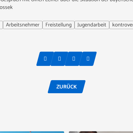
Rossek
Arbeitsnehmer
Freistellung
Jugendarbeit
kontrove
ZURÜCK