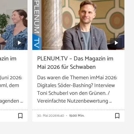
zin im
PLENUM.TV – Das Magazin im
Mai 2026 für Schwaben
Juni 2026:
Das waren die Themen imMai 2026:
mml, dem
Digitales Söder-Bashing? Interview
Toni Schuberl von den Grünen. /
ragenden …
Vereinfachte Nutzenbewertung …
bookmark_border
bookmark_border
30. Mai 2026
16:40
15:00 Min.