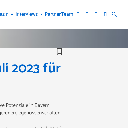
azin
Interviews
Partner
Team
arrow_drop_down
arrow_drop_down
search
bookmark_border
i 2023 für
ve Potenziale in Bayern
rgerenergiegenossenschaften.