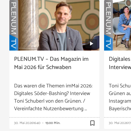
PLENUM.TV – Das Magazin im
Digitale
Mai 2026 für Schwaben
Intervie
Das waren die Themen imMai 2026:
Toni Schu
Digitales Söder-Bashing? Interview
Grünen au
Toni Schuberl von den Grünen. /
Instagram
Vereinfachte Nutzenbewertung …
Bayerisch
bookmark_border
30. Mai 2026
16:40
15:00 Min.
30. Mai 2026
17