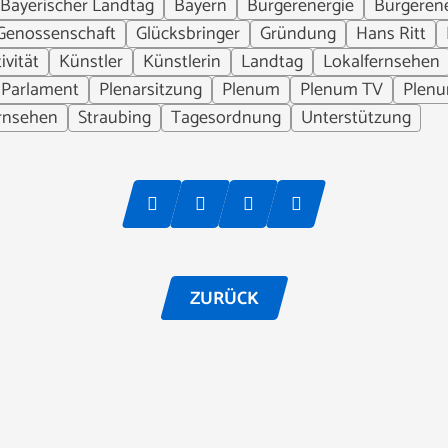
Bayerischer Landtag
Bayern
Bürgerenergie
Bürgeren
Genossenschaft
Glücksbringer
Gründung
Hans Ritt
ivität
Künstler
Künstlerin
Landtag
Lokalfernsehen
Parlament
Plenarsitzung
Plenum
Plenum TV
Plenu
rnsehen
Straubing
Tagesordnung
Unterstützung
ZURÜCK