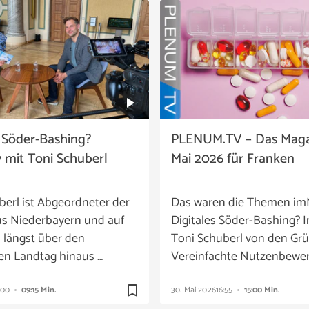
s Söder-Bashing?
PLENUM.TV – Das Maga
w mit Toni Schuberl
Mai 2026 für Franken
berl ist Abgeordneter der
Das waren die Themen im
s Niederbayern und auf
Digitales Söder-Bashing? I
 längst über den
Toni Schuberl von den Grü
en Landtag hinaus …
Vereinfachte Nutzenbewer
bookmark_border
:00
09:15 Min.
30. Mai 2026
16:55
15:00 Min.