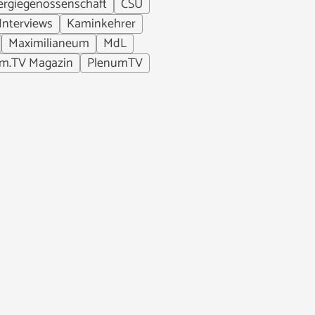
ergiegenossenschaft
CSU
Interviews
Kaminkehrer
Maximilianeum
MdL
m.TV Magazin
PlenumTV