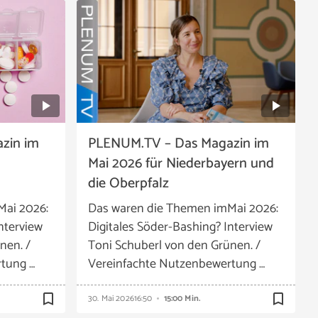
zin im
PLENUM.TV – Das Magazin im
Mai 2026 für Niederbayern und
die Oberpfalz
Mai 2026:
Das waren die Themen imMai 2026:
nterview
Digitales Söder-Bashing? Interview
nen. /
Toni Schuberl von den Grünen. /
tung …
Vereinfachte Nutzenbewertung …
bookmark_border
bookmark_border
30. Mai 2026
16:50
15:00 Min.