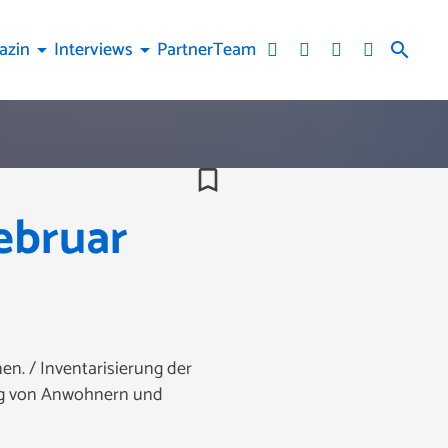
azin
Interviews
Partner
Team
arrow_drop_down
arrow_drop_down
search
bookmark_border
ebruar
n. / Inventarisierung der
ung von Anwohnern und