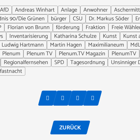
AfD
Andreas Winhart
Anlage
Anwohner
Aschermit
nis 90/Die Grünen
bürger
CSU
Dr. Markus Söder
Er
P
Florian von Brunn
förderung
Fraktion
Freie Wähle
ws
Inventarisierung
Katharina Schulze
Kunst
Kunst 
Ludwig Hartmann
Martin Hagen
Maximilianeum
Md
Plenum
Plenum TV
Plenum.TV Magazin
PlenumTV
Regionalfernsehen
SPD
Tagesordnung
Unsinniger 
fastnacht
ZURÜCK