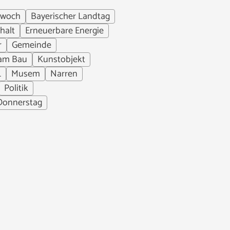
twoch
Bayerischer Landtag
halt
Erneuerbare Energie
r
Gemeinde
am Bau
Kunstobjekt
L
Musem
Narren
Politik
Donnerstag