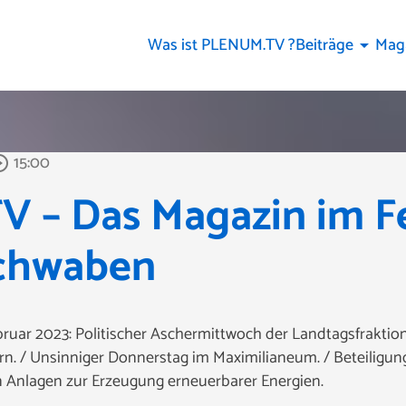
Was ist PLENUM.TV ?
Beiträge
Mag
arrow_drop_down
15:00
e_outline
 – Das Magazin im F
Schwaben
uar 2023: Politischer Aschermittwoch der Landtagsfraktione
rn. / Unsinniger Donnerstag im Maximilianeum. / Beteilig
Anlagen zur Erzeugung erneuerbarer Energien.