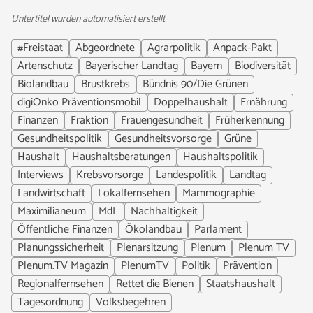
Untertitel wurden automatisiert erstellt
#Freistaat
Abgeordnete
Agrarpolitik
Anpack-Pakt
Artenschutz
Bayerischer Landtag
Bayern
Biodiversität
Biolandbau
Brustkrebs
Bündnis 90/Die Grünen
digiOnko Präventionsmobil
Doppelhaushalt
Ernährung
Finanzen
Fraktion
Frauengesundheit
Früherkennung
Gesundheitspolitik
Gesundheitsvorsorge
Grüne
Haushalt
Haushaltsberatungen
Haushaltspolitik
Interviews
Krebsvorsorge
Landespolitik
Landtag
Landwirtschaft
Lokalfernsehen
Mammographie
Maximilianeum
MdL
Nachhaltigkeit
Öffentliche Finanzen
Ökolandbau
Parlament
Planungssicherheit
Plenarsitzung
Plenum
Plenum TV
Plenum.TV Magazin
PlenumTV
Politik
Prävention
Regionalfernsehen
Rettet die Bienen
Staatshaushalt
Tagesordnung
Volksbegehren