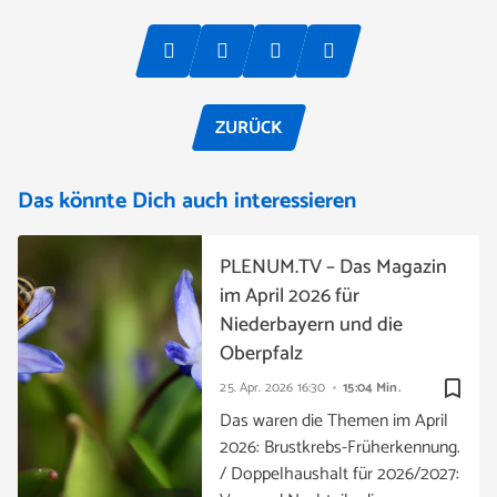
ZURÜCK
Das könnte Dich auch interessieren
PLENUM.TV – Das Magazin
im April 2026 für
Niederbayern und die
Oberpfalz
bookmark_border
25. Apr. 2026
16:30
15:04 Min.
Das waren die Themen im April
2026: Brustkrebs-Früherkennung.
/ Doppelhaushalt für 2026/2027: