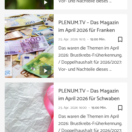
Vor- und Nachteile dieses …
PLENUM.TV – Das Magazin
im April 2026 für Franken
bookmark_border
25. Apr. 2026
16:15
15:00 Min.
Das waren die Themen im April
2026: Brustkrebs-Früherkennung.
/ Doppelhaushalt für 2026/2027:
Vor- und Nachteile dieses …
PLENUM.TV – Das Magazin
im April 2026 für Schwaben
bookmark_border
25. Apr. 2026
16:00
15:00 Min.
Das waren die Themen im April
2026: Brustkrebs-Früherkennung.
/ Doppelhaushalt für 2026/2027: