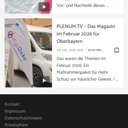
Vor- und Nachteile dieses …
PLENUM.TV – Das Magazin
im Februar 2026 für
Oberbayern
bookmark_border
28. Feb. 2026
18:15
15:00 Min.
Das waren die Themen im
Februar 2026: Ein
Maßnahmenpaket für mehr
Schutz vor häuslicher Gewalt. / …
Kontakt
Impressum
Datenschutzhinweis
Privatsphäre