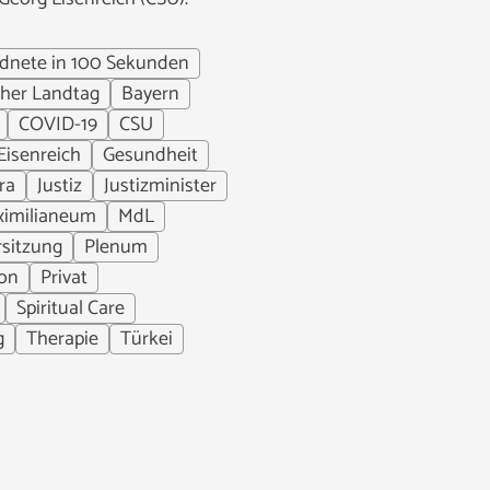
dnete in 100 Sekunden
cher Landtag
Bayern
COVID-19
CSU
Eisenreich
Gesundheit
ra
Justiz
Justizminister
imilianeum
MdL
rsitzung
Plenum
ion
Privat
Spiritual Care
g
Therapie
Türkei