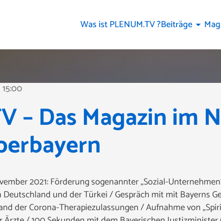
Was ist PLENUM.TV ?
Beiträge
Mag
arrow_drop_down
15:00
e
 – Das Magazin im 
Oberbayern
ember 2021: Förderung sogenannter „Sozial-Unternehmen“
utschland und der Türkei / Gespräch mit mit Bayerns Ge
and der Corona-Therapiezulassungen / Aufnahme von „Spirit
Ärzte / 100 Sekunden mit dem Bayerischen Justizminister G