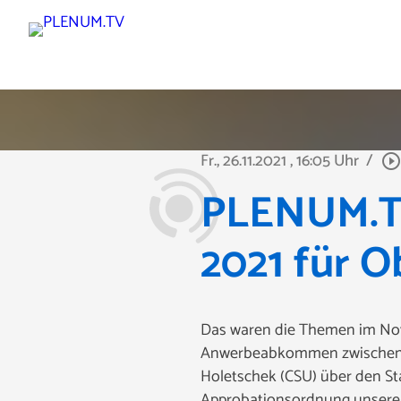
Fr., 26.11.2021
, 16:05 Uhr
/
play_circle_outlin
PLENUM.TV
2021 für 
Das waren die Themen im Nov
Anwerbeabkommen zwischen De
Holetschek (CSU) über den St
Approbationsordnung unserer 