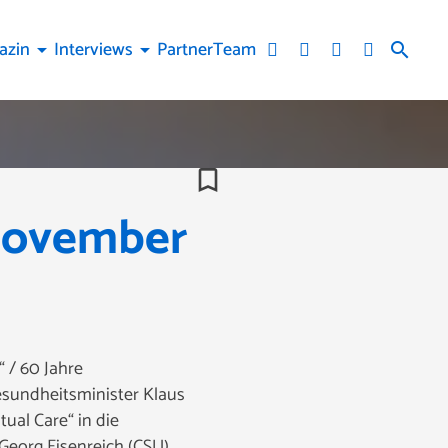
azin
Interviews
Partner
Team
arrow_drop_down
arrow_drop_down
search
bookmark_border
November
 / 60 Jahre
sundheitsminister Klaus
ual Care“ in die
eorg Eisenreich (CSU).