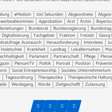
pfung
#Medizin
100 Sekunden
Abgeordnete
Abgeor
nwerbeabkommen
Approbation
Arzt
Ärztin
Bayeris
Beziehungen
Bundesrat
Bundesregierung
Bundestag
Digitalisierung
Fachgebiet
Fraktion
Freizeit
Georg 
dsatzfrage. Austausch
Herausforderung
Interviews
Ju
 Holetschek
Krankheit
Landtag
Lokalfernsehen
Max
achhaltigkeit
Parlament
Partnerschaft
Pflege
Plena
gazin
PlenumTV
Politik
Portrait
Position
Prävent
urce
Social Entrepreneurship
Soziales Unternehmertum
r
Tagesordnung
Therapeutika
Therapeutische Haltun
eile
Werdegang
Würde
Zivilgeschafft
Zulassung