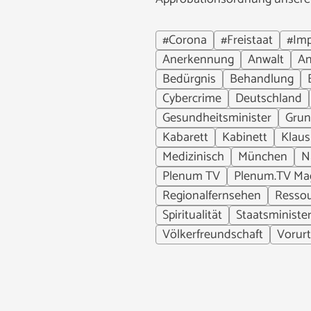
#Corona
#Freistaat
#Im
Anerkennung
Anwalt
A
Bedürgnis
Behandlung
Cybercrime
Deutschland
Gesundheitsminister
Grun
Kabarett
Kabinett
Klaus
Medizinisch
München
N
Plenum TV
Plenum.TV Ma
Regionalfernsehen
Resso
Spiritualität
Staatsministe
Völkerfreundschaft
Vorurt