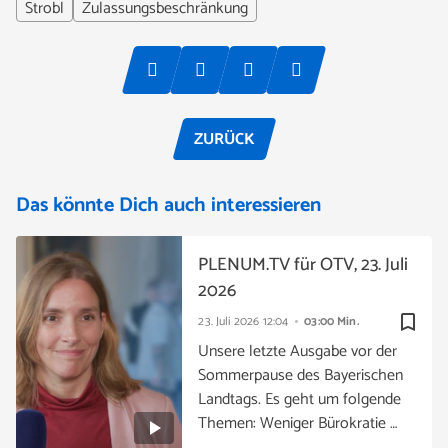
Strobl
Zulassungsbeschränkung
ZURÜCK
Das könnte Dich auch interessieren
PLENUM.TV für OTV, 23. Juli
2026
bookmark_border
23. Juli 2026
12:04
03:00 Min.
Unsere letzte Ausgabe vor der
Sommerpause des Bayerischen
Landtags. Es geht um folgende
Themen: Weniger Bürokratie …