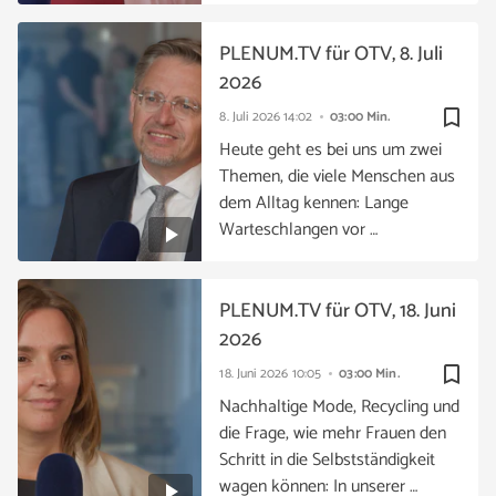
PLENUM.TV für OTV, 8. Juli
2026
bookmark_border
8. Juli 2026
14:02
03:00 Min.
Heute geht es bei uns um zwei
Themen, die viele Menschen aus
dem Alltag kennen: Lange
Warteschlangen vor …
PLENUM.TV für OTV, 18. Juni
2026
bookmark_border
18. Juni 2026
10:05
03:00 Min.
Nachhaltige Mode, Recycling und
die Frage, wie mehr Frauen den
Schritt in die Selbstständigkeit
wagen können: In unserer …