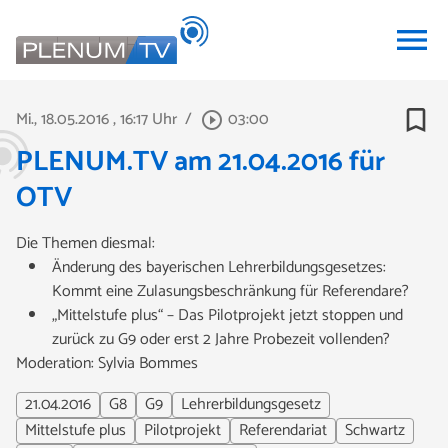
menu
bookmark_border
Mi., 18.05.2016
, 16:17 Uhr
/
03:00
play_circle_outline
PLENUM.TV am 21.04.2016 für
OTV
Die Themen diesmal:
Änderung des bayerischen Lehrerbildungsgesetzes:
Kommt eine Zulasungsbeschränkung für Referendare?
„Mittelstufe plus“ – Das Pilotprojekt jetzt stoppen und
zurück zu G9 oder erst 2 Jahre Probezeit vollenden?
Moderation: Sylvia Bommes
21.04.2016
G8
G9
Lehrerbildungsgesetz
Mittelstufe plus
Pilotprojekt
Referendariat
Schwartz