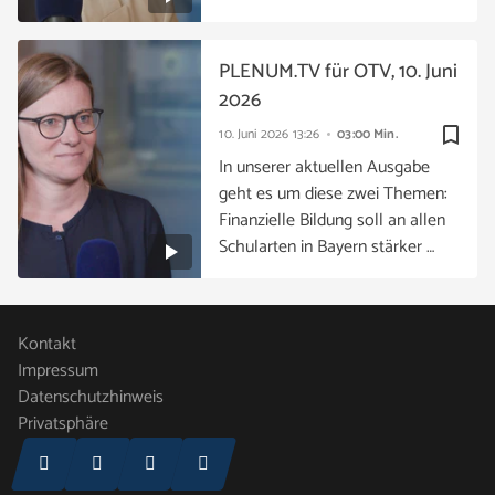
PLENUM.TV für OTV, 10. Juni
2026
bookmark_border
10. Juni 2026
13:26
03:00 Min.
In unserer aktuellen Ausgabe
geht es um diese zwei Themen:
Finanzielle Bildung soll an allen
Schularten in Bayern stärker …
Kontakt
Impressum
Datenschutzhinweis
Privatsphäre