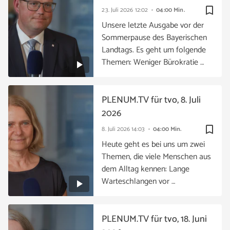
bookmark_border
23. Juli 2026
12:02
04:00 Min.
Unsere letzte Ausgabe vor der
Sommerpause des Bayerischen
Landtags. Es geht um folgende
Themen: Weniger Bürokratie …
PLENUM.TV für tvo, 8. Juli
2026
bookmark_border
8. Juli 2026
14:03
04:00 Min.
Heute geht es bei uns um zwei
Themen, die viele Menschen aus
dem Alltag kennen: Lange
Warteschlangen vor …
PLENUM.TV für tvo, 18. Juni