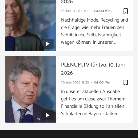
2026
bookmark_border
18. Juni 2026
10:03
04:00 Min.
Nachhaltige Mode, Recycling und
die Frage, wie mehr Frauen den
Schritt in die Selbstständigkeit
wagen können: In unserer …
PLENUM.TV für tvo, 10. Juni
2026
bookmark_border
10. Juni 2026
13:22
04:00 Min.
In unserer aktuellen Ausgabe
geht es um diese zwei Themen:
Finanzielle Bildung soll an allen
Schularten in Bayern stärker …