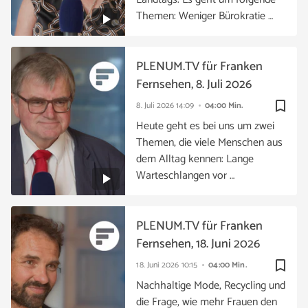
Themen: Weniger Bürokratie …
PLENUM.TV für Franken
Fernsehen, 8. Juli 2026
bookmark_border
8. Juli 2026
14:09
04:00 Min.
Heute geht es bei uns um zwei
Themen, die viele Menschen aus
dem Alltag kennen: Lange
Warteschlangen vor …
PLENUM.TV für Franken
Fernsehen, 18. Juni 2026
bookmark_border
18. Juni 2026
10:15
04:00 Min.
Nachhaltige Mode, Recycling und
die Frage, wie mehr Frauen den