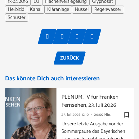
13.04.2016
EU
Flächenversiegelung
Glyphosat
Herbizid
Kanal
Kläranlage
Nussel
Regenwasser
Schuster
ZURÜCK
Das könnte Dich auch interessieren
PLENUM.TV für Franken
Fernsehen, 23. Juli 2026
bookmark_border
23. Juli 2026
12:10
04:00 Min.
Unsere letzte Ausgabe vor der
Sommerpause des Bayerischen
Landtags. Es geht um folgende