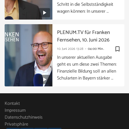
Schritt in die Selbstständigkeit
wagen können: In unserer …
PLENUM.TV für Franken
Fernsehen, 10. Juni 2026
bookmark_border
10. Juni 2026
13:28
04:00 Min.
In unserer aktuellen Ausgabe
geht es um diese zwei Themen:
Finanzielle Bildung soll an allen
Schularten in Bayern stärker …
Kontakt
Impressum
Datenschutzhinweis
Privatsphäre