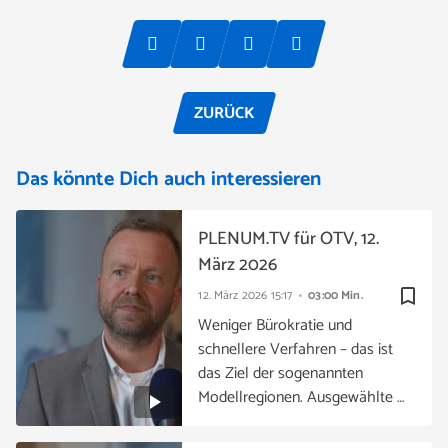
ZURÜCK
Das könnte Dich auch interessieren
PLENUM.TV für OTV, 12.
März 2026
bookmark_border
12. März 2026
15:17
03:00 Min.
Weniger Bürokratie und
schnellere Verfahren – das ist
das Ziel der sogenannten
Modellregionen. Ausgewählte …