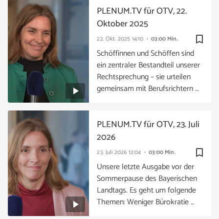
PLENUM.TV für OTV, 22.
Oktober 2025
bookmark_border
22. Okt. 2025
14:10
03:00 Min.
Schöffinnen und Schöffen sind
ein zentraler Bestandteil unserer
Rechtsprechung – sie urteilen
gemeinsam mit Berufsrichtern …
PLENUM.TV für OTV, 23. Juli
2026
bookmark_border
23. Juli 2026
12:04
03:00 Min.
Unsere letzte Ausgabe vor der
Sommerpause des Bayerischen
Landtags. Es geht um folgende
Themen: Weniger Bürokratie …