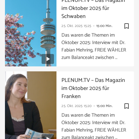
PLENUM.TV – Das Magazin
im Oktober 2025 für
Schwaben
bookmark_border
25. Okt. 2025
15:25
15:00 Min.
Das waren die Themen im
Oktober 2025: Interview mit Dr.
Fabian Mehring, FREIE WÄHLER
zum Balanceakt zwischen …
PLENUM.TV – Das Magazin
im Oktober 2025 für
Franken
bookmark_border
25. Okt. 2025
15:20
15:00 Min.
Das waren die Themen im
Oktober 2025: Interview mit Dr.
Fabian Mehring, FREIE WÄHLER
zum Balanceakt zwischen …