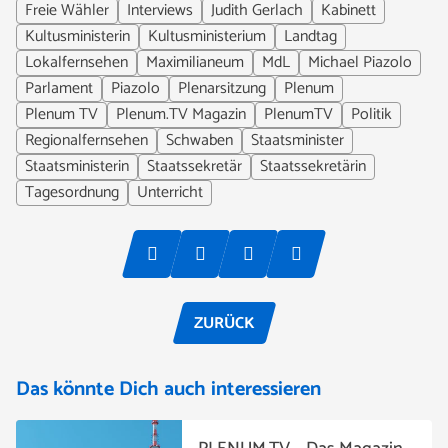
Freie Wähler
Interviews
Judith Gerlach
Kabinett
Kultusministerin
Kultusministerium
Landtag
Lokalfernsehen
Maximilianeum
MdL
Michael Piazolo
Parlament
Piazolo
Plenarsitzung
Plenum
Plenum TV
Plenum.TV Magazin
PlenumTV
Politik
Regionalfernsehen
Schwaben
Staatsminister
Staatsministerin
Staatssekretär
Staatssekretärin
Tagesordnung
Unterricht
ZURÜCK
Das könnte Dich auch interessieren