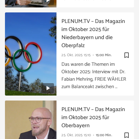
PLENUM.TV – Das Magazin
im Oktober 2025 für
Niederbayern und die
Oberpfalz
bookmark_border
25. Okt. 2025
15:15
15:00 Min.
Das waren die Themen im
Oktober 2025: Interview mit Dr.
Fabian Mehring, FREIE WÄHLER
zum Balanceakt zwischen …
PLENUM.TV – Das Magazin
im Oktober 2025 für
Oberbayern
bookmark_border
25. Okt. 2025
15:10
15:00 Min.