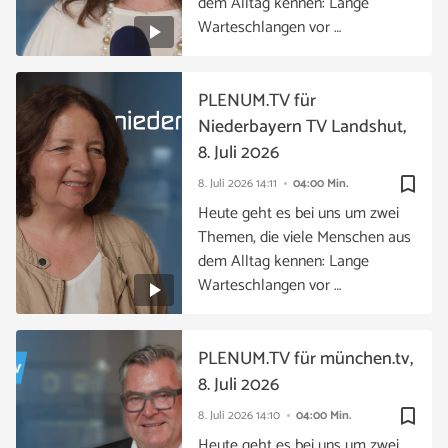
dem Alltag kennen: Lange
Warteschlangen vor …
PLENUM.TV für
Niederbayern TV Landshut,
8. Juli 2026
bookmark_border
8. Juli 2026
14:11
04:00 Min.
Heute geht es bei uns um zwei
Themen, die viele Menschen aus
dem Alltag kennen: Lange
Warteschlangen vor …
PLENUM.TV für münchen.tv,
8. Juli 2026
bookmark_border
8. Juli 2026
14:10
04:00 Min.
Heute geht es bei uns um zwei