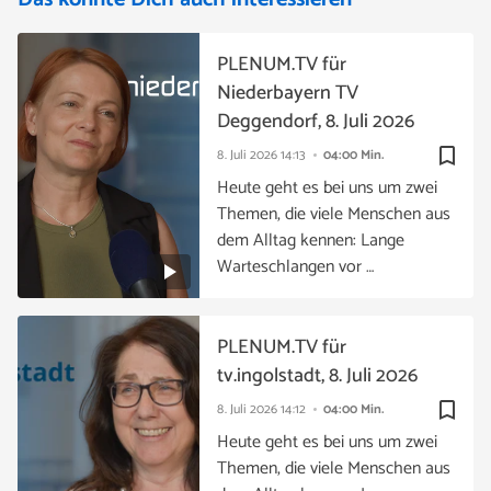
PLENUM.TV für
Niederbayern TV
Deggendorf, 8. Juli 2026
bookmark_border
8. Juli 2026
14:13
04:00 Min.
Heute geht es bei uns um zwei
Themen, die viele Menschen aus
dem Alltag kennen: Lange
Warteschlangen vor …
PLENUM.TV für
tv.ingolstadt, 8. Juli 2026
bookmark_border
8. Juli 2026
14:12
04:00 Min.
Heute geht es bei uns um zwei
Themen, die viele Menschen aus