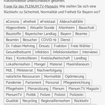
fraktionsweise unterschiedlich gesehen.
Frage für das PLENUM.TV-Magazin:
Wie stellen Sie sich eine
Rückkehr zu Sicherheit, Normalität und Freiheit für Bayern vor?
#Corona
#freiheit
#Freistaat
Abbruchabfälle
Abgeordnete
Aktuelle Stunde
Altenheim
Bauschutt
Baustoffe
Bayerischer Landtag
Bayern
Beamte
Beamtin
Besucher
COVID-19
Dienst
Dr. Fabian Mehring
Einsatz
Fraktion
Freie Wähler
Gesundheitsamt
Infektion
Infektionsketten
Interviews
Kies
Kontrollieren
Kreislaufwirtschaft
Landtag
Lokalfernsehen
Mangel
Material
Maximilianeum
MdL
Ministerrat
Nachverfolgung
natürliche Ressourcen
Normalität
Optimierung
Pandemie
Parlament
Personal
Pflegeeinrichtung
Pflegeheim
Plenarsitzung
Plenum
Plenum.TV Magazin
PlenumTV
Politik
Polizei
Polizist
Polizistin
Qualität
Recycling
Regionalfernsehen
Rückkehr