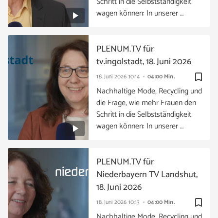
Schritt in die Selbstständigkeit
wagen können: In unserer …
PLENUM.TV für
tv.ingolstadt, 18. Juni 2026
bookmark_border
18. Juni 2026
10:14
04:00 Min.
Nachhaltige Mode, Recycling und
die Frage, wie mehr Frauen den
Schritt in die Selbstständigkeit
wagen können: In unserer …
PLENUM.TV für
Niederbayern TV Landshut,
18. Juni 2026
bookmark_border
18. Juni 2026
10:13
04:00 Min.
Nachhaltige Mode, Recycling und