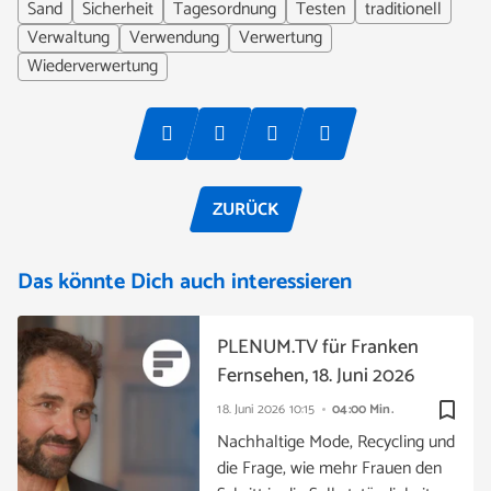
Sand
Sicherheit
Tagesordnung
Testen
traditionell
Verwaltung
Verwendung
Verwertung
Wiederverwertung
ZURÜCK
Das könnte Dich auch interessieren
PLENUM.TV für Franken
Fernsehen, 18. Juni 2026
bookmark_border
18. Juni 2026
10:15
04:00 Min.
Nachhaltige Mode, Recycling und
die Frage, wie mehr Frauen den