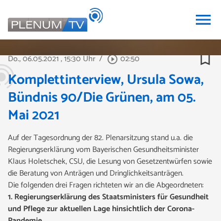
menu
bookmark_border
Do., 06.05.2021
, 15:30 Uhr
/
02:50
play_circle_outline
Komplettinterview, Ursula Sowa,
Bündnis 90/Die Grünen, am 05.
Mai 2021
Auf der Tagesordnung der 82. Plenarsitzung stand u.a. die
Regierungserklärung vom Bayerischen Gesundheitsminister
Klaus Holetschek, CSU, die Lesung von Gesetzentwürfen sowie
die Beratung von Anträgen und Dringlichkeitsanträgen.
Die folgenden drei Fragen
richteten wir an die Abgeordneten:
1. Regierungserklärung des Staatsministers für Gesundheit
und Pflege zur aktuellen Lage hinsichtlich der Corona-
Pandemie