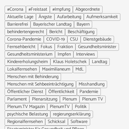
#Corona
#Freistaat
#Impfung
Abgeordnete
Aktuelle Lage
Ängste
Aufarbeitung
Aufmerksamkeit
Barrierefrei
Bayerischer Landtag
Bayern
behindertengerecht
Bericht
Beschäftigung
Corona-Pandemie
COVID-19
CSU
Dienstgebäude
Fernsehbericht
Fokus
Fraktion
Gesundheitsminister
Gesundheitsministerium
Impfen
Interviews
Kindererholungsheim
Klaus Holetschek
Landtag
Lokalfernsehen
Maximilianeum
MdL
Menschen mit Behinderung
Menschen mit Sehbeeinträchtigung
Misshandlung
Öffentlicher Dienst
Öffentlichkeit
Pandemie
Parlament
Plenarsitzung
Plenum
Plenum TV
Plenum.TV Magazin
PlenumTV
Politik
psychische Belastung
regierungserklärung
Regionalfernsehen
Schicksal
Software