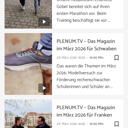
Göbel bereitet sich auf ihren
ersten Marathon vor. Beim
Training beschäftigt sie vor …
PLENUM.TV – Das Magazin
im März 2026 für Schwaben
bookmark_border
28. März 2026
16:59
15:00 Min.
Das waren die Themen im März
2026: Modellversuch zur
Förderung rechenschwacher
Schülerinnen und Schüler an …
PLENUM.TV – Das Magazin
im März 2026 für Franken
bookmark_border
28. März 2026
16:58
15:00 Min.