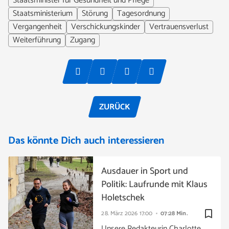
Staatsminister für Gesundheit und Pflege
Staatsministerium
Störung
Tagesordnung
Vergangenheit
Verschickungskinder
Vertrauensverlust
Weiterführung
Zugang
ZURÜCK
Das könnte Dich auch interessieren
Ausdauer in Sport und
Politik: Laufrunde mit Klaus
Holetschek
bookmark_border
28. März 2026
17:00
07:28 Min.
Unsere Redakteurin Charlotte