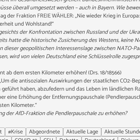
sse überall umgesetzt werden – auch in Bayern. Wie bewer
lag der Fraktion FREIE WÄHLER: „Nie wieder Krieg in Europa:
herheit und Wohlstand!“
esichts der Konfrontation zwischen Russland und der Ukrain
its hatte die historische Zusicherung des Westens, keine
. In dieser geopolitischen Interessenslage zwischen NATO-P
sen, wird von vielen Deutschland eine Schlüsselrolle zuges
nt ab dem ersten Kilometer erhöhen! (Drs. 18/18566)
„Um die antisozialen Auswirkungen der staatlichen CO2-Be
en geführt haben, abzufedern und das Leben im ländlichen R
, über eine Erhöhung der Entfernungspauschale (Pendlerpaus
sten Kilometer.“
ng der AfD-Fraktion die Pendlerpauschale zu erhöhen?
t
#Krise
Abgeordnete
Aktuelle Lage
Aktuelle Stund