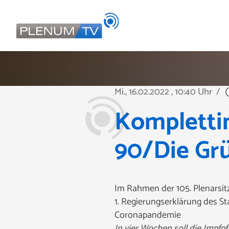
Mi., 16.02.2022
, 10:40 Uhr
/
play_ci
Komplettin
90/Die Grü
Im Rahmen der 105. Plenarsitz
1. Regierungserklärung des St
Coronapandemie
In vier Wochen soll die Impfp