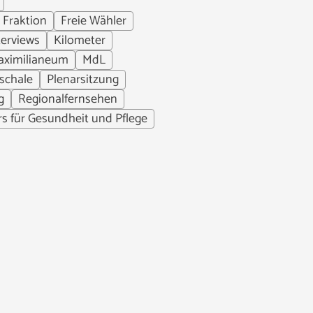
Fraktion
Freie Wähler
terviews
Kilometer
aximilianeum
MdL
schale
Plenarsitzung
g
Regionalfernsehen
rs für Gesundheit und Pflege