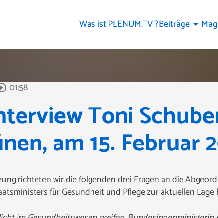
Was ist PLENUM.TV ?
Beiträge
Mag
arrow_drop_down
01:58
rcle_outline
terview Toni Schuber
nen, am 15. Februar 
ung richteten wir die folgenden drei Fragen an die Abgeord
aatsministers für Gesundheit und Pflege zur aktuellen Lage h
flicht im Gesundheitswesen greifen. Bundesinnenministerin 