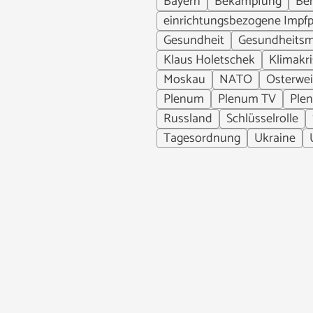
Bayern
Bekämpfung
Be
einrichtungsbezogene Impfpf
Gesundheit
Gesundheitsm
Klaus Holetschek
Klimakr
Moskau
NATO
Osterwei
Plenum
Plenum TV
Ple
Russland
Schlüsselrolle
Tagesordnung
Ukraine