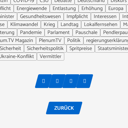
nzin
COVID-19
CSU
Debatte
Deutschland
Diskurs
licht
Energiewende
Entlastung
Erhöhung
Europa
inister
Gesundheitswesen
Impfplicht
Interessen
In
ise
Klimawandel
Krieg
Landtag
Lokalfernsehen
M
terung
Pandemie
Parlament
Pauschale
Pendlerpau
num.TV Magazin
PlenumTV
Politik
regierungserklärun
Sicherheit
Sicherheitspolitik
Spritpreise
Staatsministe
Ukraine-Konflikt
Vermittler
ZURÜCK