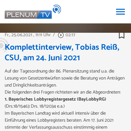
menu
bookmark_border
Fr., 25.06.2021
, 11:11 Uhr
/
02:17
play_circle_outline
Komplettinterview, Tobias Reiß,
CSU, am 24. Juni 2021
Auf der Tagesordnung der 86. Plenarsitzung stand u.a. die
Lesung von Gesetzentwürfen sowie die Beratung von Anträgen
und Dringlichkeitsanträgen.
Die folgenden drei Fragen
richteten wir an die Abgeordneten:
1. Bayerisches Lobbyregistergesetz (BayLobbyRG)
(Drs.18/15463 Drs. 18/12034 e.a.)
Im Bayerischen Landtag wird aktuell intensiv über die
Einführung eines Lobbyregisters beraten. Am 17. Juni 2021
stimmte der Verfassungsausschuss einstimmig einem