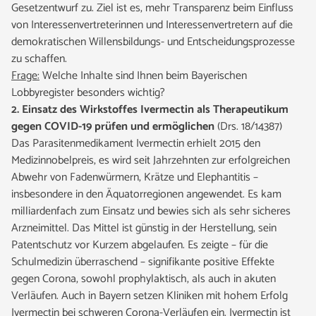
Gesetzentwurf zu. Ziel ist es, mehr Transparenz beim Einfluss
von Interessenvertreterinnen und Interessenvertretern auf die
demokratischen Willensbildungs- und Entscheidungsprozesse
zu schaffen.
Frage:
Welche Inhalte sind Ihnen beim Bayerischen
Lobbyregister besonders wichtig?
2. Einsatz des Wirkstoffes Ivermectin als Therapeutikum
gegen COVID-19 prüfen und ermöglichen
(Drs. 18/14387)
Das Parasitenmedikament Ivermectin erhielt 2015 den
Medizinnobelpreis, es wird seit Jahrzehnten zur erfolgreichen
Abwehr von Fadenwürmern, Krätze und Elephantitis –
insbesondere in den Äquatorregionen angewendet. Es kam
milliardenfach zum Einsatz und bewies sich als sehr sicheres
Arzneimittel. Das Mittel ist günstig in der Herstellung, sein
Patentschutz vor Kurzem abgelaufen. Es zeigte – für die
Schulmedizin überraschend – signifikante positive Effekte
gegen Corona, sowohl prophylaktisch, als auch in akuten
Verläufen. Auch in Bayern setzen Kliniken mit hohem Erfolg
Ivermectin bei schweren Corona-Verläufen ein. Ivermectin ist