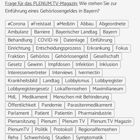
Frage für das PLENUM.TV-Magazin:
Wie stehen Sie zur
Einführung eines Gehörlosengeldes in Bayern?
#Corona
#Freistaat
#Medizin
Abbau
Abgeordnete
Ambulanz
Barriere
Bayerischer Landtag
Bayern
Behandlung
COVID-19
Datenlage
Einführung
Einrichtung
Entscheidungsprozess
Erkrankung
Fokus
Fraktion
Gehörlos
Gehörlosengeld
Gesellschaft
Gesetz
Gewinn
Impfdosen
Infektion
Inklusion
Interessenvertreter
Interviews
Ivermectin
Krankheitsbild
Landtag
Lobbyismus
Lobbyregister
Lobbyregistergesetz
Lokalfernsehen
Maximilianeum
MdL
Medikament
Menschen mit Behinderung
Öffentlichkeit
Pandemie
Parasitenmedikament
Parlament
Patient
Patientin
Pharmaindustrie
Plenarsitzung
Plenum
Plenum TV
Plenum.TV Magazin
PlenumTV
Politik
Protokoll
Regionalfernsehen
Reha
Schwerhörig
Studien
Symptomatik