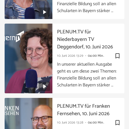
Finanzielle Bildung soll an allen
Schularten in Bayern stärker …
PLENUM.TV für
Niederbayern TV
Deggendorf, 10. Juni 2026
bookmark_border
10. Juni 2026
13:29
04:00 Min.
In unserer aktuellen Ausgabe
geht es um diese zwei Themen:
Finanzielle Bildung soll an allen
Schularten in Bayern stärker …
PLENUM.TV für Franken
Fernsehen, 10. Juni 2026
bookmark_border
10. Juni 2026
13:28
04:00 Min.