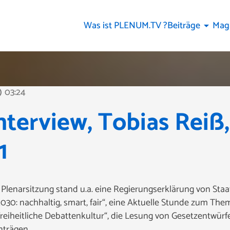
Was ist PLENUM.TV ?
Beiträge
Mag
arrow_drop_down
03:24
line
terview, Tobias Reiß
1
Plenarsitzung stand u.a. eine Regierungserklärung von Staa
0: nachhaltig, smart, fair“, eine Aktuelle Stunde zum Them
freiheitliche Debattenkultur“, die Lesung von Gesetzentwür
nträgen.