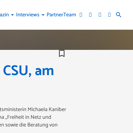
azin
Interviews
Partner
Team
arrow_drop_down
arrow_drop_down
search
bookmark_border
, CSU, am
tsministerin Michaela Kaniber
a „Freiheit in Netz und
fen sowie die Beratung von