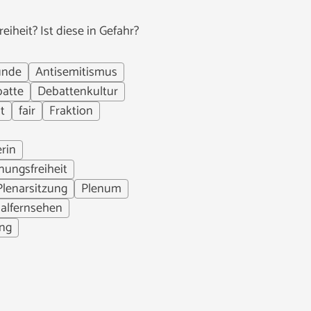
iheit? Ist diese in Gefahr?
unde
Antisemitismus
atte
Debattenkultur
t
fair
Fraktion
rin
nungsfreiheit
Plenarsitzung
Plenum
alfernsehen
ng