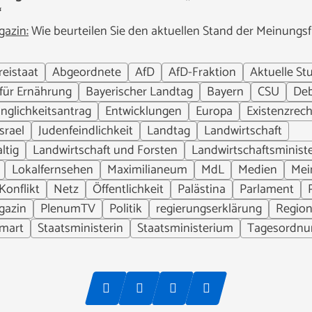
“
azin:
Wie beurteilen Sie den aktuellen Stand der Meinungsfre
reistaat
Abgeordnete
AfD
AfD-Fraktion
Aktuelle St
 für Ernährung
Bayerischer Landtag
Bayern
CSU
Deb
inglichkeitsantrag
Entwicklungen
Europa
Existenzrech
Israel
Judenfeindlichkeit
Landtag
Landwirtschaft
ltig
Landwirtschaft und Forsten
Landwirtschaftsministe
Lokalfernsehen
Maximilianeum
MdL
Medien
Mei
Konflikt
Netz
Öffentlichkeit
Palästina
Parlament
gazin
PlenumTV
Politik
regierungserklärung
Region
mart
Staatsministerin
Staatsministerium
Tagesordnu