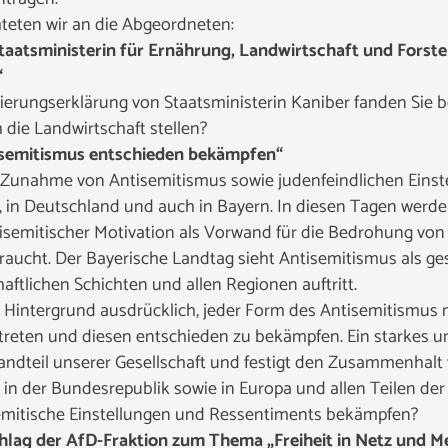
hteten wir an die Abgeordneten:
Staatsministerin für Ernährung, Landwirtschaft und Forst
“
erungserklärung von Staatsministerin Kaniber fanden Sie
die Landwirtschaft stellen?
tisemitismus entschieden bekämpfen“
eine Zunahme von Antisemitismus sowie judenfeindlichen Eins
a, in Deutschland und auch in Bayern. In diesen Tagen werd
ntisemitischer Motivation als Vorwand für die Bedrohung vo
raucht. Der Bayerische Landtag sieht Antisemitismus als ge
haftlichen Schichten und allen Regionen auftritt.
em Hintergrund ausdrücklich, jeder Form des Antisemitismus
reten und diesen entschieden zu bekämpfen. Ein starkes und
tandteil unserer Gesellschaft und festigt den Zusammenha
 in der Bundesrepublik sowie in Europa und allen Teilen der
emitische Einstellungen und Ressentiments bekämpfen?
hlag der AfD-Fraktion zum Thema „Freiheit in Netz und Me