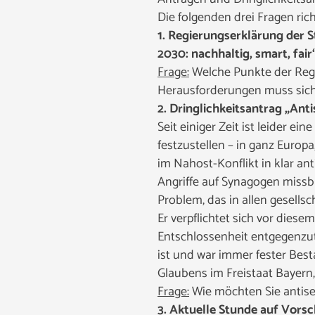
Die folgenden drei Fragen
ric
1. Regierungserklärung der 
2030: nachhaltig, smart, fair
Frage:
Welche Punkte der Regi
Herausforderungen muss sich 
2. Dringlichkeitsantrag „An
Seit einiger Zeit ist leider 
festzustellen – in ganz Europ
im Nahost-Konflikt in klar a
Angriffe auf Synagogen missb
Problem, das in allen gesellsc
Er verpflichtet sich vor dies
Entschlossenheit entgegenzut
ist und war immer fester Bes
Glaubens im Freistaat Bayern,
Frage:
Wie möchten Sie antis
3. Aktuelle Stunde auf Vorsc