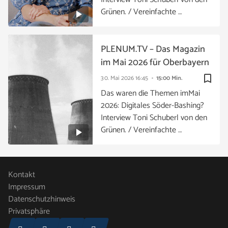
Grünen. / Vereinfachte …
PLENUM.TV – Das Magazin
im Mai 2026 für Oberbayern
bookmark_border
30. Mai 2026
16:45
15:00 Min.
Das waren die Themen imMai
2026: Digitales Söder-Bashing?
Interview Toni Schuberl von den
Grünen. / Vereinfachte …
Kontakt
Impressum
Datenschutzhinweis
Privatsphäre