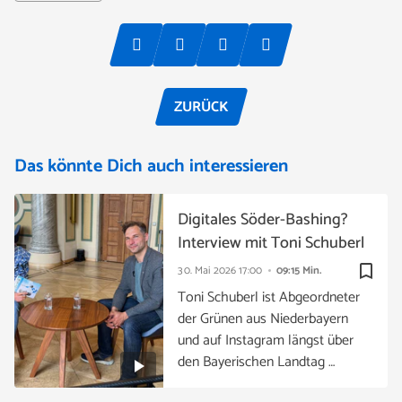
ZURÜCK
Das könnte Dich auch interessieren
Digitales Söder-Bashing?
Interview mit Toni Schuberl
bookmark_border
30. Mai 2026
17:00
09:15 Min.
Toni Schuberl ist Abgeordneter
der Grünen aus Niederbayern
und auf Instagram längst über
den Bayerischen Landtag …