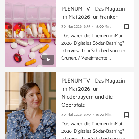
PLENUM.TV – Das Magazin
im Mai 2026 für Franken
bookmark_border
30. Mai 2026
16:55
15:00 Min.
Das waren die Themen imMai
2026: Digitales Söder-Bashing?
Interview Toni Schuberl von den
Grünen. / Vereinfachte …
PLENUM.TV – Das Magazin
im Mai 2026 für
Niederbayern und die
Oberpfalz
bookmark_border
30. Mai 2026
16:50
15:00 Min.
Das waren die Themen imMai
2026: Digitales Söder-Bashing?
Interview Toni Schuberl von den