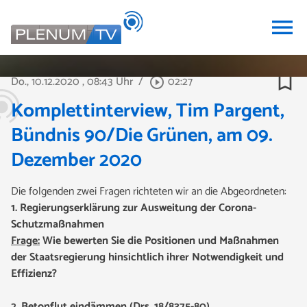
menu
bookmark_border
Do., 10.12.2020
, 08:43 Uhr
/
02:27
play_circle_outline
Komplettinterview, Tim Pargent,
Bündnis 90/Die Grünen, am 09.
Dezember 2020
Die folgenden zwei Fragen richteten wir an die Abgeordneten:
1.
Regierungserklärung zur Ausweitung der Corona-
Schutzmaßnahmen
Frage:
Wie bewerten Sie die Positionen und Maßnahmen
der Staatsregierung hinsichtlich ihrer Notwendigkeit und
Effizienz?
2. Betonflut eindämmen (Drs. 18/8375-80)