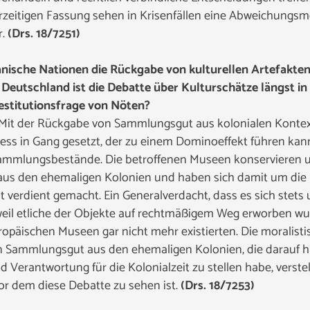
zeitigen Fassung sehen in Krisenfällen eine Abweichungsm
r.
(Drs. 18/7251)
anische Nationen die Rückgabe von kulturellen Artefakten 
 Deutschland ist die Debatte über Kulturschätze längst 
Restitutionsfrage von Nöten?
Mit der Rückgabe von Sammlungsgut aus kolonialen Konte
ess in Gang gesetzt, der zu einem Dominoeffekt führen kann,
mlungsbestände. Die betroffenen Museen konservieren und 
aus den ehemaligen Kolonien und haben sich damit um die 
 verdient gemacht. Ein Generalverdacht, dass es sich stets
, weil etliche der Objekte auf rechtmäßigem Weg erworben w
ropäischen Museen gar nicht mehr existierten. Die moralist
 Sammlungsgut aus den ehemaligen Kolonien, die darauf hi
 Verantwortung für die Kolonialzeit zu stellen habe, verstel
or dem diese Debatte zu sehen ist.
(Drs. 18/7253)