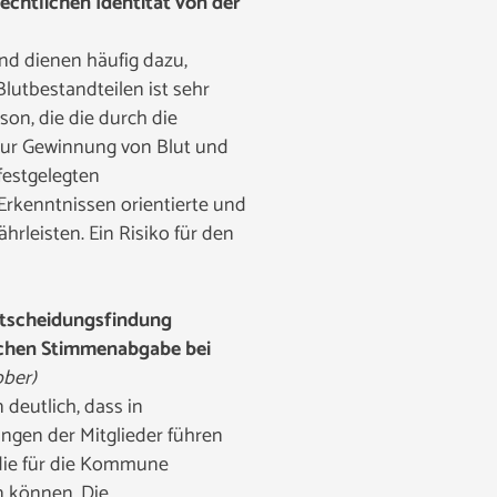
echtlichen Identität von der
nd dienen häufig dazu,
lutbestandteilen ist sehr
on, die die durch die
 zur Gewinnung von Blut und
festgelegten
Erkenntnissen orientierte und
rleisten. Ein Risiko für den
ntscheidungsfindung
nischen Stimmenabgabe bei
ober)
deutlich, dass in
gen der Mitglieder führen
die für die Kommune
n können. Die