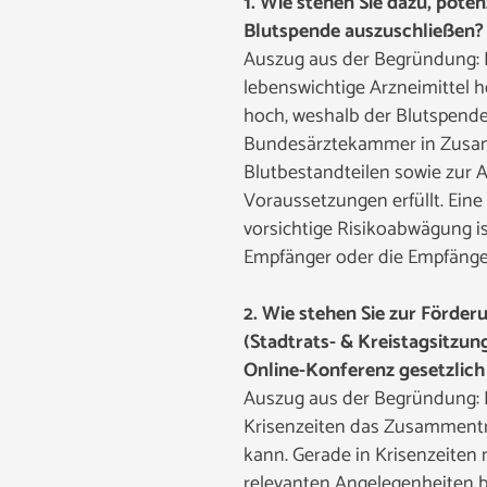
1. Wie stehen Sie dazu, pote
Blutspende auszuschließen?
Auszug aus der Begründung: B
lebenswichtige Arzneimittel h
hoch, weshalb der Blutspende
Bundesärztekammer in Zusamme
Blutbestandteilen sowie zur 
Voraussetzungen erfüllt. Ein
vorsichtige Risikoabwägung is
Empfänger oder die Empfänge
2. Wie stehen Sie zur Förd
(Stadtrats- & Kreistagsitzun
Online-Konferenz gesetzlic
Auszug aus der Begründung: D
Krisenzeiten das Zusammentr
kann. Gerade in Krisenzeiten
relevanten Angelegenheiten b