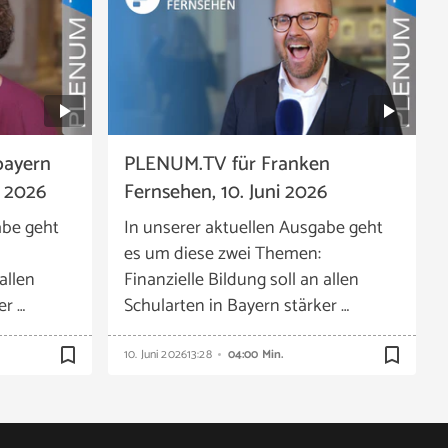
bayern
PLENUM.TV für Franken
i 2026
Fernsehen, 10. Juni 2026
abe geht
In unserer aktuellen Ausgabe geht
es um diese zwei Themen:
allen
Finanzielle Bildung soll an allen
er …
Schularten in Bayern stärker …
bookmark_border
bookmark_border
10. Juni 2026
13:28
04:00 Min.