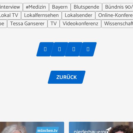
interview
#Medizin
Bayern
Blutspende
Bündnis 90/
Lokal TV
Lokalfernsehen
Lokalsender
Online-Konfer
be
Tessa Ganserer
TV
Videokonferenz
Wissenschaf
ZURÜCK