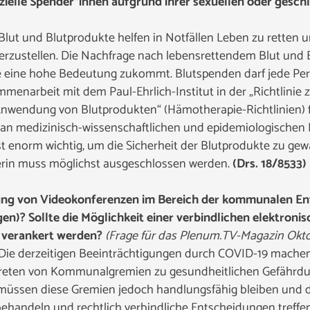
nzielle Spender*innen aufgrund ihrer sexuellen oder geschl
lut und Blutprodukte helfen in Notfällen Leben zu retten u
erzustellen. Die Nachfrage nach lebensrettendem Blut und B
 eine hohe Bedeutung zukommt. Blutspenden darf jede Pers
narbeit mit dem Paul-Ehrlich-Institut in der „Richtlinie
Anwendung von Blutprodukten“ (Hämotherapie-Richtlinien) 
e an medizinisch-wissenschaftlichen und epidemiologischen 
t enorm wichtig, um die Sicherheit der Blutprodukte zu gewäh
rin muss möglichst ausgeschlossen werden.
(Drs. 18/8533)
erung von Videokonferenzen im Bereich der kommunalen E
gen)? Sollte die Möglichkeit einer verbindlichen elektro
h verankert werden?
(Frage für das Plenum.TV-Magazin Okt
ie derzeitigen Beeinträchtigungen durch COVID-19 machen 
eten von Kommunalgremien zu gesundheitlichen Gefährdun
 müssen diese Gremien jedoch handlungsfähig bleiben und 
ehandeln und rechtlich verbindliche Entscheidungen treffe