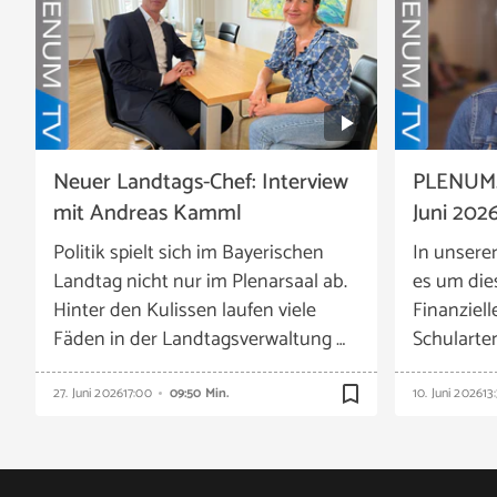
Neuer Landtags-Chef: Interview
PLENUM.T
mit Andreas Kamml
Juni 202
Politik spielt sich im Bayerischen
In unsere
Landtag nicht nur im Plenarsaal ab.
es um die
Hinter den Kulissen laufen viele
Finanziell
Fäden in der Landtagsverwaltung …
Schularten
bookmark_border
27. Juni 2026
17:00
09:50 Min.
10. Juni 2026
13