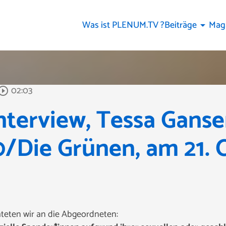
Was ist PLENUM.TV ?
Beiträge
Mag
arrow_drop_down
02:03
_circle_outline
terview, Tessa Ganse
/Die Grünen, am 21. 
hteten wir an die Abgeordneten: