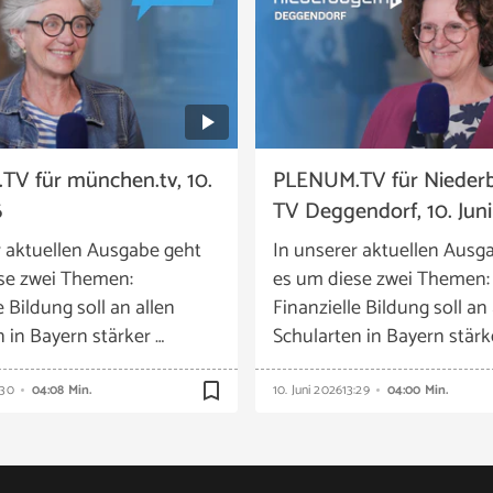
V für münchen.tv, 10.
PLENUM.TV für Nieder
6
TV Deggendorf, 10. Jun
r aktuellen Ausgabe geht
In unserer aktuellen Ausg
se zwei Themen:
es um diese zwei Themen:
e Bildung soll an allen
Finanzielle Bildung soll an 
 in Bayern stärker …
Schularten in Bayern stärk
bookmark_border
:30
04:08 Min.
10. Juni 2026
13:29
04:00 Min.