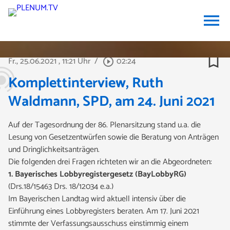
menu
bookmark_border
Fr., 25.06.2021
, 11:21 Uhr
/
02:24
play_circle_outline
Komplettinterview, Ruth
Waldmann, SPD, am 24. Juni 2021
Auf der Tagesordnung der 86. Plenarsitzung stand u.a. die
Lesung von Gesetzentwürfen sowie die Beratung von Anträgen
und Dringlichkeitsanträgen.
Die folgenden drei Fragen
richteten wir an die Abgeordneten:
1. Bayerisches Lobbyregistergesetz (BayLobbyRG)
(Drs.18/15463 Drs. 18/12034 e.a.)
Im Bayerischen Landtag wird aktuell intensiv über die
Einführung eines Lobbyregisters beraten. Am 17. Juni 2021
stimmte der Verfassungsausschuss einstimmig einem