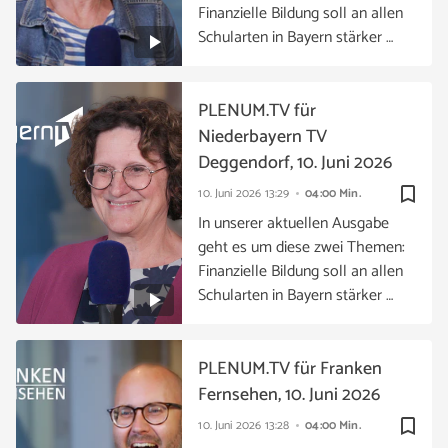
Finanzielle Bildung soll an allen
Schularten in Bayern stärker …
PLENUM.TV für
Niederbayern TV
Deggendorf, 10. Juni 2026
bookmark_border
10. Juni 2026
13:29
04:00 Min.
In unserer aktuellen Ausgabe
geht es um diese zwei Themen:
Finanzielle Bildung soll an allen
Schularten in Bayern stärker …
PLENUM.TV für Franken
Fernsehen, 10. Juni 2026
bookmark_border
10. Juni 2026
13:28
04:00 Min.