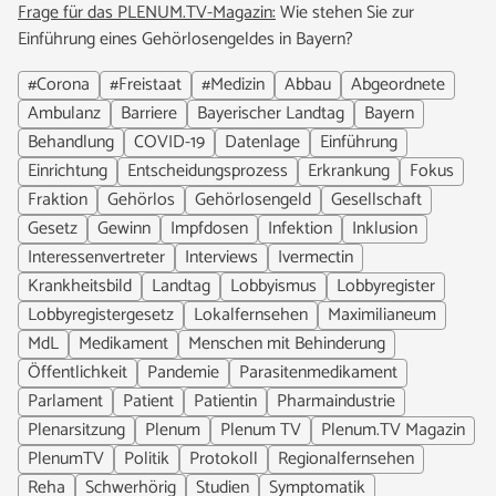
Frage für das PLENUM.TV-Magazin:
Wie stehen Sie zur
Einführung eines Gehörlosengeldes in Bayern?
#Corona
#Freistaat
#Medizin
Abbau
Abgeordnete
Ambulanz
Barriere
Bayerischer Landtag
Bayern
Behandlung
COVID-19
Datenlage
Einführung
Einrichtung
Entscheidungsprozess
Erkrankung
Fokus
Fraktion
Gehörlos
Gehörlosengeld
Gesellschaft
Gesetz
Gewinn
Impfdosen
Infektion
Inklusion
Interessenvertreter
Interviews
Ivermectin
Krankheitsbild
Landtag
Lobbyismus
Lobbyregister
Lobbyregistergesetz
Lokalfernsehen
Maximilianeum
MdL
Medikament
Menschen mit Behinderung
Öffentlichkeit
Pandemie
Parasitenmedikament
Parlament
Patient
Patientin
Pharmaindustrie
Plenarsitzung
Plenum
Plenum TV
Plenum.TV Magazin
PlenumTV
Politik
Protokoll
Regionalfernsehen
Reha
Schwerhörig
Studien
Symptomatik