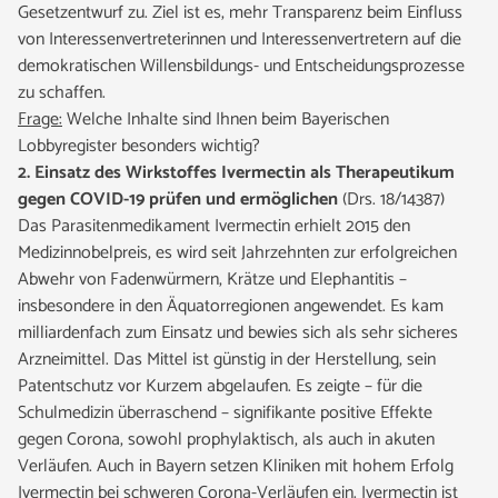
Gesetzentwurf zu. Ziel ist es, mehr Transparenz beim Einfluss
von Interessenvertreterinnen und Interessenvertretern auf die
demokratischen Willensbildungs- und Entscheidungsprozesse
zu schaffen.
Frage:
Welche Inhalte sind Ihnen beim Bayerischen
Lobbyregister besonders wichtig?
2. Einsatz des Wirkstoffes Ivermectin als Therapeutikum
gegen COVID-19 prüfen und ermöglichen
(Drs. 18/14387)
Das Parasitenmedikament Ivermectin erhielt 2015 den
Medizinnobelpreis, es wird seit Jahrzehnten zur erfolgreichen
Abwehr von Fadenwürmern, Krätze und Elephantitis –
insbesondere in den Äquatorregionen angewendet. Es kam
milliardenfach zum Einsatz und bewies sich als sehr sicheres
Arzneimittel. Das Mittel ist günstig in der Herstellung, sein
Patentschutz vor Kurzem abgelaufen. Es zeigte – für die
Schulmedizin überraschend – signifikante positive Effekte
gegen Corona, sowohl prophylaktisch, als auch in akuten
Verläufen. Auch in Bayern setzen Kliniken mit hohem Erfolg
Ivermectin bei schweren Corona-Verläufen ein. Ivermectin ist