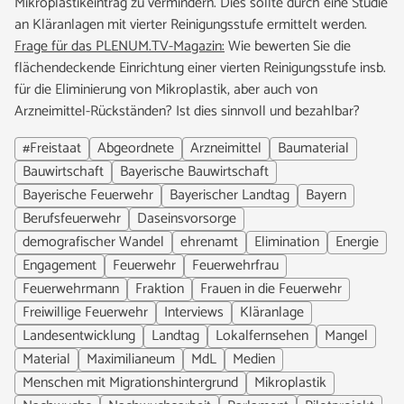
Mikroplastikeintrag zu vermindern. Dies sollte durch eine Studie
an Kläranlagen mit vierter Reinigungsstufe ermittelt werden.
Frage für das PLENUM.TV-Magazin:
Wie bewerten Sie die
flächendeckende Einrichtung einer vierten Reinigungsstufe insb.
für die Eliminierung von Mikroplastik, aber auch von
Arzneimittel-Rückständen? Ist dies sinnvoll und bezahlbar?
#Freistaat
Abgeordnete
Arzneimittel
Baumaterial
Bauwirtschaft
Bayerische Bauwirtschaft
Bayerische Feuerwehr
Bayerischer Landtag
Bayern
Berufsfeuerwehr
Daseinsvorsorge
demografischer Wandel
ehrenamt
Elimination
Energie
Engagement
Feuerwehr
Feuerwehrfrau
Feuerwehrmann
Fraktion
Frauen in die Feuerwehr
Freiwillige Feuerwehr
Interviews
Kläranlage
Landesentwicklung
Landtag
Lokalfernsehen
Mangel
Material
Maximilianeum
MdL
Medien
Menschen mit Migrationshintergrund
Mikroplastik