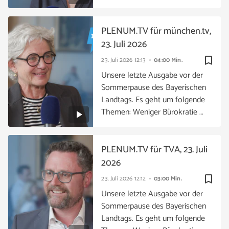
PLENUM.TV für münchen.tv,
23. Juli 2026
bookmark_border
23. Juli 2026
12:13
04:00 Min.
Unsere letzte Ausgabe vor der
Sommerpause des Bayerischen
Landtags. Es geht um folgende
Themen: Weniger Bürokratie …
PLENUM.TV für TVA, 23. Juli
2026
bookmark_border
23. Juli 2026
12:12
03:00 Min.
Unsere letzte Ausgabe vor der
Sommerpause des Bayerischen
Landtags. Es geht um folgende