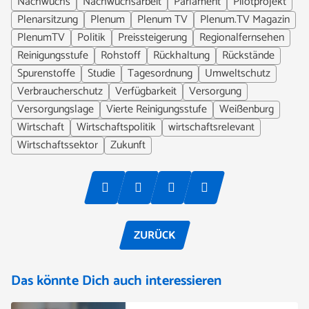
Nachwuchs
Nachwuchsarbeit
Parlament
Pilotprojekt
Plenarsitzung
Plenum
Plenum TV
Plenum.TV Magazin
PlenumTV
Politik
Preissteigerung
Regionalfernsehen
Reinigungsstufe
Rohstoff
Rückhaltung
Rückstände
Spurenstoffe
Studie
Tagesordnung
Umweltschutz
Verbraucherschutz
Verfügbarkeit
Versorgung
Versorgungslage
Vierte Reinigungsstufe
Weißenburg
Wirtschaft
Wirtschaftspolitik
wirtschaftsrelevant
Wirtschaftssektor
Zukunft
ZURÜCK
Das könnte Dich auch interessieren