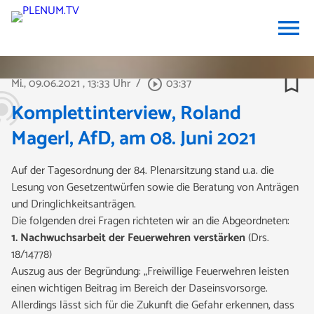
menu
bookmark_border
Mi., 09.06.2021
, 13:33 Uhr
/
03:37
play_circle_outline
Komplettinterview, Roland
Magerl, AfD, am 08. Juni 2021
Auf der Tagesordnung der 84. Plenarsitzung stand u.a. die
Lesung von Gesetzentwürfen sowie die Beratung von Anträgen
und Dringlichkeitsanträgen.
Die folgenden drei Fragen
richteten wir an die Abgeordneten:
1. Nachwuchsarbeit der Feuerwehren verstärken
(Drs.
18/14778)
Auszug aus der Begründung: „Freiwillige Feuerwehren leisten
einen wichtigen Beitrag im Bereich der Daseinsvorsorge.
Allerdings lässt sich für die Zukunft die Gefahr erkennen, dass