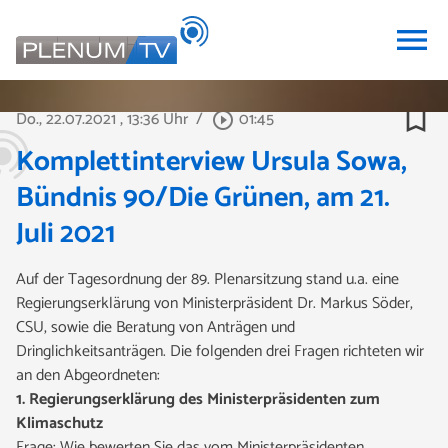
menu
bookmark_border
Do., 22.07.2021
, 13:36 Uhr
/
01:45
play_circle_outline
Komplettinterview Ursula Sowa,
Bündnis 90/Die Grünen, am 21.
Juli 2021
Auf der Tagesordnung der 89. Plenarsitzung stand u.a. eine
Regierungserklärung von Ministerpräsident Dr. Markus Söder,
CSU, sowie die Beratung von Anträgen und
Dringlichkeitsanträgen. Die folgenden drei Fragen richteten wir
an den Abgeordneten:
1. Regierungserklärung des Ministerpräsidenten zum
Klimaschutz
Frage:
Wie bewerten Sie das vom Ministerpräsidenten