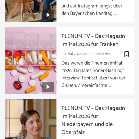
und auf Instagram längst über
den Bayerischen Landtag …
PLENUM.TV – Das Magazin
im Mai 2026 für Franken
bookmark_border
30. Mai 2026
16:55
15:00 Min.
Das waren die Themen imMai
2026: Digitales Söder-Bashing?
Interview Toni Schuberl von den
Grünen. / Vereinfachte …
PLENUM.TV – Das Magazin
im Mai 2026 für
Niederbayern und die
Oberpfalz