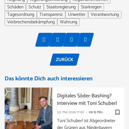
Schäden
Schutz
Staatsregierung
Starkregen
Tagesordnung
Transparenz
Unwetter
Verantwortung
Verbrechensbekämpfung
Wahrung
ZURÜCK
Das könnte Dich auch interessieren
Digitales Söder-Bashing?
Interview mit Toni Schuberl
bookmark_border
30. Mai 2026
17:00
09:15 Min.
Toni Schuberl ist Abgeordneter
der Grünen aus Niederbayern