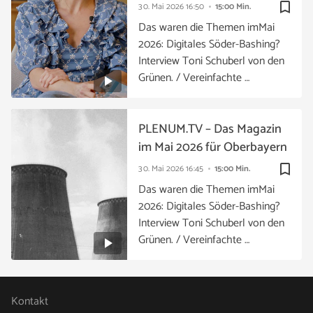
bookmark_border
30. Mai 2026
16:50
15:00 Min.
Das waren die Themen imMai
2026: Digitales Söder-Bashing?
Interview Toni Schuberl von den
Grünen. / Vereinfachte …
PLENUM.TV – Das Magazin
im Mai 2026 für Oberbayern
bookmark_border
30. Mai 2026
16:45
15:00 Min.
Das waren die Themen imMai
2026: Digitales Söder-Bashing?
Interview Toni Schuberl von den
Grünen. / Vereinfachte …
Kontakt