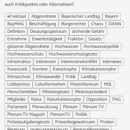
auch Kritikpunkte oder Alternativen?
#Freistaat
Abgeordnete
Bayerischer Landtag
Bayern
BayMinG
Beschäftigung
Bürgerrechte
Chaos
DANN
Defintion
Deutungsspielraum
drohende Gefahr
Entnahme
Erwerbstätigkeit
Fraktion
Gesetz
gläserne Abgeordnete
Hochwasser
Hochwasserpolitik
Hochwasserschutz
Hochwasserschutzgesetz
Infrastruktur
Interessen
Interessenskonflikt
Interviews
Karenzzeit
Karriere
Katastrophe
Klimakatastrophe
Klimaschutz
Klimawandel
Kritik
Landtag
Lobbyismus
Lokalfernsehen
Maximilianeum
MdL
Menschenleben
Ministergesetz
Ministerpräsident
Mitglieder
Natur
Naturkatastrophe
Opposition
PAG
Parlament
Plenarsitzung
Plenum
Plenum TV
Plenum.TV Magazin
PlenumTV
Politik
Polizeiaufgabengesetz
Präventivgewahrsam
Proben
Regelung
regierungserklärung
Regionalfernsehen