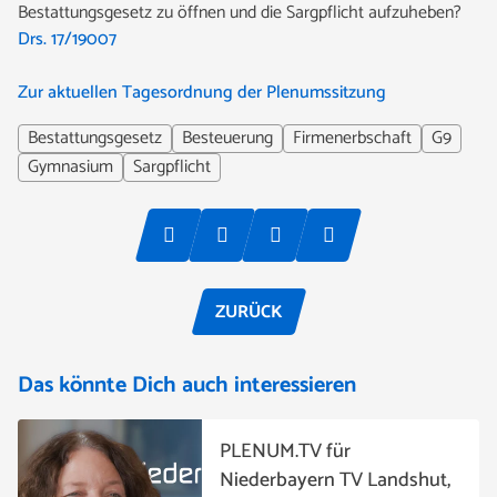
Bestattungsgesetz zu öffnen und die Sargpflicht aufzuheben?
Drs. 17/19007
Zur aktuellen Tagesordnung der Plenumssitzung
Bestattungsgesetz
Besteuerung
Firmenerbschaft
G9
Gymnasium
Sargpflicht
ZURÜCK
Das könnte Dich auch interessieren
PLENUM.TV für
Niederbayern TV Landshut,