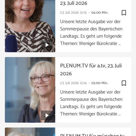
23. Juli 2026
bookmark_border
23. Juli 2026
12:15
04:00 Min.
Unsere letzte Ausgabe vor der
Sommerpause des Bayerischen
Landtags. Es geht um folgende
Themen: Weniger Bürokratie …
PLENUM.TV für a.tv, 23. Juli
2026
bookmark_border
23. Juli 2026
12:14
03:00 Min.
Unsere letzte Ausgabe vor der
Sommerpause des Bayerischen
Landtags. Es geht um folgende
Themen: Weniger Bürokratie …