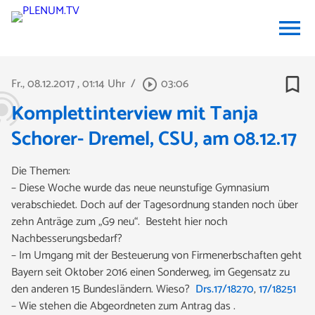
menu
bookmark_border
Fr., 08.12.2017
, 01:14 Uhr
/
03:06
play_circle_outline
Komplettinterview mit Tanja
Schorer- Dremel, CSU, am 08.12.17
Die Themen:
– Diese Woche wurde das neue neunstufige Gymnasium
verabschiedet. Doch auf der Tagesordnung standen noch über
zehn Anträge zum „G9 neu“. Besteht hier noch
Nachbesserungsbedarf?
– Im Umgang mit der Besteuerung von Firmenerbschaften geht
Bayern seit Oktober 2016 einen Sonderweg, im Gegensatz zu
den anderen 15 Bundesländern. Wieso?
Drs.17/18270
,
17/18251
– Wie stehen die Abgeordneten zum Antrag das .