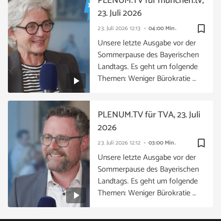
PLENUM.TV für münchen.tv,
23. Juli 2026
bookmark_border
23. Juli 2026
12:13
04:00 Min.
Unsere letzte Ausgabe vor der
Sommerpause des Bayerischen
Landtags. Es geht um folgende
Themen: Weniger Bürokratie …
PLENUM.TV für TVA, 23. Juli
2026
bookmark_border
23. Juli 2026
12:12
03:00 Min.
Unsere letzte Ausgabe vor der
Sommerpause des Bayerischen
Landtags. Es geht um folgende
Themen: Weniger Bürokratie …