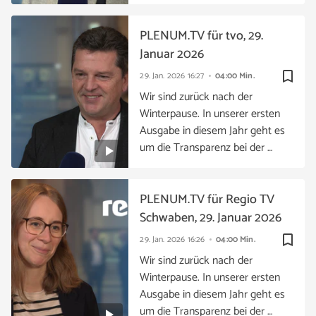
PLENUM.TV für tvo, 29.
Januar 2026
bookmark_border
29. Jan. 2026
16:27
04:00 Min.
Wir sind zurück nach der
Winterpause. In unserer ersten
Ausgabe in diesem Jahr geht es
um die Transparenz bei der …
PLENUM.TV für Regio TV
Schwaben, 29. Januar 2026
bookmark_border
29. Jan. 2026
16:26
04:00 Min.
Wir sind zurück nach der
Winterpause. In unserer ersten
Ausgabe in diesem Jahr geht es
um die Transparenz bei der …