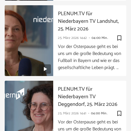
PLENUM.TV für
Niederbayern TV Landshut,
25. März 2026
bookmark_border
25. März 2026
14:42
04:00 Min.
Vor der Osterpause geht es bei
uns um die große Bedeutung von
Fußball in Bayern und wie er das
gesellschaftliche Leben prägt. …
PLENUM.TV für
Niederbayern TV
Deggendorf, 25. März 2026
bookmark_border
25. März 2026
14:41
04:00 Min.
Vor der Osterpause geht es bei
uns um die große Bedeutung von