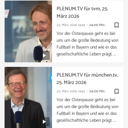
PLENUM.TV für tvm, 25.
März 2026
bookmark_border
25. März 2026
14:44
04:00 Min.
Vor der Osterpause geht es bei
uns um die große Bedeutung von
Fußball in Bayern und wie er das
gesellschaftliche Leben prägt. …
PLENUM.TV für münchen.tv,
25. März 2026
bookmark_border
25. März 2026
14:43
04:00 Min.
Vor der Osterpause geht es bei
uns um die große Bedeutung von
Fußball in Bayern und wie er das
gesellschaftliche Leben prägt. …